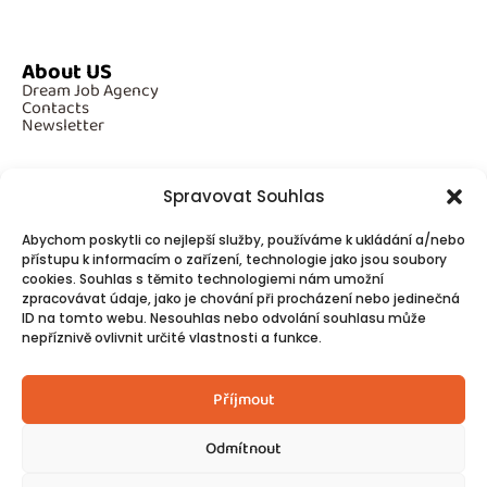
About US
Dream Job Agency
Contacts
Newsletter
Spravovat Souhlas
Additional Information
Abychom poskytli co nejlepší služby, používáme k ukládání a/nebo
GDPR
přístupu k informacím o zařízení, technologie jako jsou soubory
Cookies
cookies. Souhlas s těmito technologiemi nám umožní
zpracovávat údaje, jako je chování při procházení nebo jedinečná
ID na tomto webu. Nesouhlas nebo odvolání souhlasu může
Follow Us
nepříznivě ovlivnit určité vlastnosti a funkce.
Contacts
Příjmout
Odmítnout