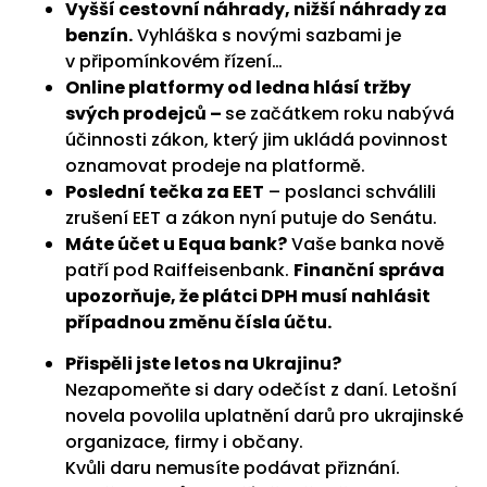
Vyšší cestovní náhrady, nižší náhrady za
benzín.
Vyhláška s novými sazbami je
v připomínkovém řízení…
Online platformy od ledna hlásí tržby
svých prodejců –
se začátkem roku nabývá
účinnosti zákon, který jim ukládá povinnost
oznamovat prodeje na platformě.
Poslední tečka za EET
– poslanci schválili
zrušení EET a zákon nyní putuje do Senátu.
Máte účet u Equa bank?
Vaše banka nově
patří pod Raiffeisenbank.
Finanční správa
upozorňuje, že plátci DPH musí nahlásit
případnou změnu čísla účtu.
Přispěli jste letos na Ukrajinu?
Nezapomeňte si dary odečíst z daní. Letošní
novela povolila uplatnění darů pro ukrajinské
organizace, firmy i občany.
Kvůli daru nemusíte podávat přiznání.