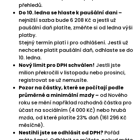
přehledů.
Do 10. ledna se hlaste k paušální dani –
nejnižší sazba bude 6 208 Kč a jestli už
paušální daň platíte, změňte si od ledna výši
platby.
Stejný termín platí i pro odhlášení. Jestli už
nechcete platit paušální daň, odhlaste se do
10. ledna.
Nový limit pro DPH schválen!
Jestli jste
milion překročili v listopadu nebo prosinci,
registrovat se už nemusíte.
Pozor na částky, které se počítají podle
průměrné a minimální mzdy –
od Nového
roku se mění například rozhodná částka pro
účast na sociálním (4 000 Kč) nebo hrubá
mzda, od které platíte 23% daň (161 296 Kč
měsíčně).
Nestihli jste se odhlásit od DPH?
Pořád