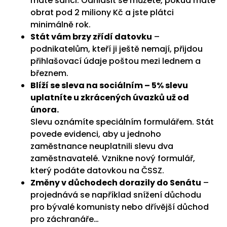
máte šanci. Odhlásit se můžete, pokud máte
obrat pod 2 miliony Kč a jste plátci
minimálně rok.
Stát vám brzy zřídí datovku
–
podnikatelům, kteří ji ještě nemají, přijdou
přihlašovací údaje poštou mezi lednem a
březnem.
Blíží se sleva na sociálním – 5% slevu
uplatníte u zkrácených úvazků už od
února.
Slevu oznámíte speciálním formulářem. Stát
povede evidenci, aby u jednoho
zaměstnance neuplatnili slevu dva
zaměstnavatelé. Vznikne nový formulář,
který podáte datovkou na ČSSZ.
Změny v důchodech dorazily do Senátu
–
projednává se například snížení důchodu
pro bývalé komunisty nebo dřívější důchod
pro záchranáře…