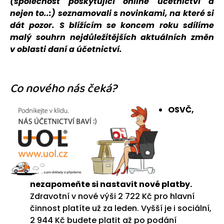
(společnost poskytující online účetnictví a
nejen to..:) seznamovali s novinkami, na které si
dát pozor. S blížícím se koncem roku sdílíme
malý souhrn nejdůležitějších aktuálních změn
v oblasti daní a účetnictví.
Co nového nás čeká?
OSVČ,
nezapomeňte si nastavit nové platby.
Zdravotní v nové výši 2 722 Kč pro hlavní
činnost platíte už za leden. Vyšší je i sociální,
2 944 Kč budete platit až po podání