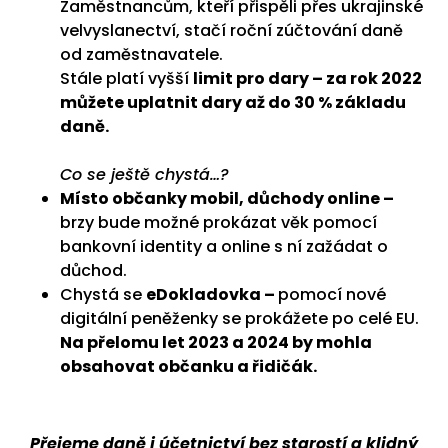
Zaměstnancům, kteří přispěli přes ukrajinské
velvyslanectví, stačí roční zúčtování daně
od zaměstnavatele.
Stále platí vyšší
limit pro dary – za rok 2022
můžete uplatnit dary až do 30 % základu
daně.
Co se ještě chystá…?
Místo občanky mobil, důchody online –
brzy bude možné prokázat věk pomocí
bankovní identity a online s ní zažádat o
důchod.
Chystá se
eDokladovka –
pomocí nové
digitální peněženky se prokážete po celé EU.
Na přelomu let 2023 a 2024 by mohla
obsahovat občanku a řidičák.
Přejeme daně i účetnictví bez starostí a klidný