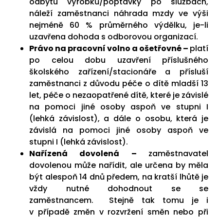
odbytu výrobků/poptávky po službách,
náleží zaměstnanci náhrada mzdy ve výši
nejméně 60 % průměrného výdělku, je-li
uzavřena dohoda s odborovou organizací.
Právo na pracovní volno a ošetřovné –
platí
po celou dobu uzavření příslušného
školského zařízení/stacionáře a přísluší
zaměstnanci z důvodu péče o dítě mladší 13
let, péče o nezaopatřené dítě, které je závislé
na pomoci jiné osoby aspoň ve stupni I
(lehká závislost), a dále o osobu, která je
závislá na pomoci jiné osoby aspoň ve
stupni I (lehká závislost).
Nařízená dovolená –
zaměstnavatel
dovolenou může nařídit, ale určena by měla
být alespoň 14 dnů předem, na kratší lhůtě je
vždy nutné dohodnout se se
zaměstnancem. Stejně tak tomu je i
v případě změn v rozvržení směn nebo při