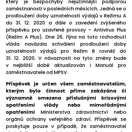
který je bezpochyby nejúčinnější podporou
zaměstnanosti v posledních měsících. Jedná se o
prodloužení doby uznatelnosti výdajů v Režimu A
do 31. 12. 2020 a dále o zavedení zvýšeného
příspěvku pro uzavřené provozy – Antivirus Plus
(Režim A Plus). Dne 26. října na toto rozhodnutí
vláda navázala schválení prodloužení doby
uznatelnosti výdajů pro Režim B rovněž do
31. 12. 2020. V návaznosti na tyto změny bude
v nejbližší době aktualizován i Manuál pro
zaměstnavatele od MPSV.
Příspěvek je určen všem zaměstnavatelům,
kterým byla činnost přímo zakázána či
významně omezena příslušnými krizovými
opatřeními vlády nebo mimořádnými
opatřeními
Ministerstva zdravotnictví nebo
orgánů ochrany veřejného zdraví. Příspěvek se
poskytuje pouze v případě, že zaměstnavatel