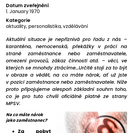
Datum zveřejnění
1. January 1970
Kategorie
aktuality
,
personalistika
,
vzdělávání
Aktuální situace je nepříznivá pro řadu z nás –
karanténa, nemocenská, překážky v práci na
straně zaměstnance nebo zaměstnavatele,
omezení provozů, zákaz činnosti atd. – věci, ve
kterých se mnohdy ztrácíme…Určitě stojí za to být
v obraze a
vědět, na co máte nárok, ať už jste
v pozici zaměstnance nebo zaměstnavatele. Níže
proto připojujeme alespoň základní souhrn toho,
co je pro tuto chvíli oficiálně platné ze strany
MPSV.
Na co máte nárok
jako zaměstnanec?
Za pobyt