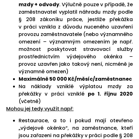
mzdy + odvody
. Výlučně pouze v případě, že
zaměstnavatel vyplatil náhradu mzdy podle
§ 208 zákoníku práce, jestliže překážka
v práci vznikla z důvodu nuceného uzavření
provozu zaměstnavatele (nebo významného
omezení – významným omezením je např.
možnost poskytovat stravovací služby
prostřednictvím výdejového okénka –
provoz uzavřen jako takový není, nicméně je
významně omezen)
Maximálně 50 000 Kč/měsíc/zaměstnanec
Na náklady vzniklé výplatou mzdy za
překážky v práci vzniklé
po 1. říjnu 2020
(včetně)
Mohou jej tedy využít např:
Restaurace, a to i pokud mají otevřeno
„výdejové okénko“, na zaměstnance, kteří
jsou zařazeni na překážky v práci podle § 208