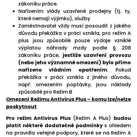
zákoníku práce.
Nařízením vlády uzavřené prodejny (tj. ty,
které nemají výjimku), služby
Zaměstnavatel vždy musí posoudit z jakého
důvodu překážka v práci vznikla, pro režim A
plus jsou způsobilé pouze výdaje vzniklé
výplatou náhrady mzdy podle § 208
zákoníku práce,
jestliže uzavření provozu
(nebo jeho významné omezení) bylo přímo
nařízeno vládním opatřením
. Pokud
překážka v práci vznikla z jiného důvodu,
např. omezením poptávky, jsou náklady
způsobilé pro Režim B
Omezení Režimu Antivirus Plus – komu lze/nelze
poskytnout
Pro režim Antivirus Plus
(Režim A Plus)
budou
platit některé
dodatečné podmínky
s ohledem
na pravidla veřejné podpory, které se na Režim A