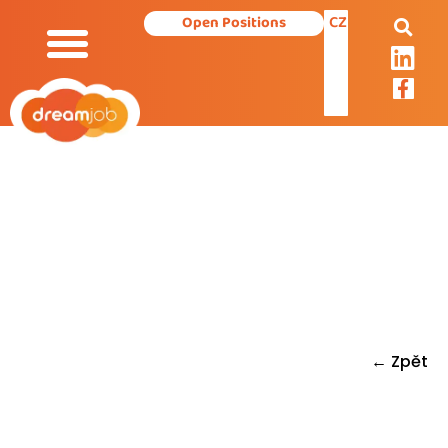
CZ
Open Positions
Our Services
← Zpět