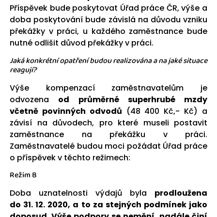
Příspěvek bude poskytovat Úřad práce ČR, výše a
doba poskytování bude závislá na důvodu vzniku
překážky v práci, u každého zaměstnance bude
nutné odlišit důvod překážky v práci.
Jaká konkrétní opatření budou realizována a na jaké situace
reagují?
Výše kompenzací zaměstnavatelům je
odvozena
od průměrné superhrubé mzdy
včetně povinných odvodů
(48 400 Kč,- Kč) a
závisí na důvodech, pro které museli postavit
zaměstnance na překážku v práci.
Zaměstnavatelé budou moci požádat Úřad práce
o příspěvek v těchto režimech:
Režim B
Doba uznatelnosti výdajů byla
prodloužena
do
31. 12. 2020, a to za stejných podmínek jako
doposud.
Výše podpory se nemění, nadále činí