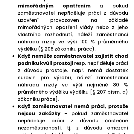
mimořádným opatřením
a pokud
zaměstnavatel nepřiděluje práci z důvodu
uzavření provozoven na základě
mimořádných opatření vlády nebo z jeho
vlastního rozhodnutí, náleží zaměstnanci
náhrada mzdy ve výši 100 % průměrného
výdělku (§ 208 zákoníku práce).
Když nemůže zaměstnavatel zajistit chod
podniku kvůli prostoji
resp. nepřiděluje práci
z důvodu prostoje, např. nemá dostatek
surovin pro výrobu, náleží zaměstnanci
náhrada mzdy ve výši nejméně 80 %
průměrného výdělku výdělku [§ 207 písm. a)
zákoníku práce].
Když zaměstnavatel nemá práci, protože
nejsou zakázky –
pokud zaměstnavatel
nepřiděluje práci z důvodu částečné
nezaměstnanosti, tj. z důvodu omezení