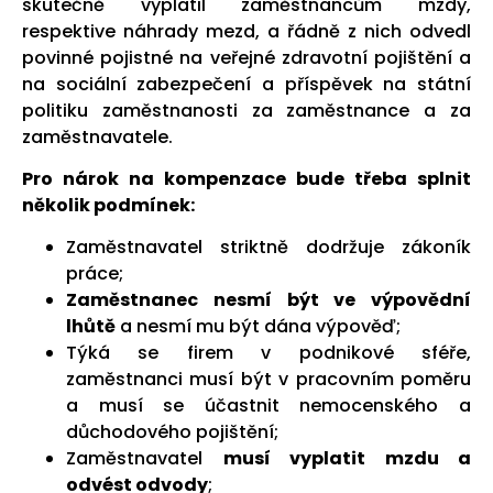
skutečně vyplatil zaměstnancům mzdy,
respektive náhrady mezd, a řádně z nich odvedl
povinné pojistné na veřejné zdravotní pojištění a
na sociální zabezpečení a příspěvek na státní
politiku zaměstnanosti za zaměstnance a za
zaměstnavatele.
Pro nárok na kompenzace bude třeba splnit
několik podmínek:
Zaměstnavatel striktně dodržuje zákoník
práce;
Zaměstnanec nesmí být ve výpovědní
lhůtě
a nesmí mu být dána výpověď;
Týká se firem v podnikové sféře,
zaměstnanci musí být v pracovním poměru
a musí se účastnit nemocenského a
důchodového pojištění;
Zaměstnavatel
musí vyplatit mzdu a
odvést odvody
;