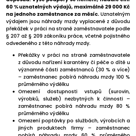
60 % uznatelných výdajů, maximálně 29 000 Kč
na jednoho zaměstnance za měsíc.
Uznatelným
výdajem jsou náhrady mzdy vyplacené z důvodu
překážek v práci na straně zaměstnavatele podle
§ 207 až § 209 zákoníku práce, včetně pojistného
odvedeného z této náhrady mzdy.
Překážky v práci na straně zaměstnavatele
z důvodu nařízení karantény či péče o dítě u
významné části zaměstnanců (30 % a více)
– zaměstnanec pobírá náhradu mzdy 100 %
průměrného výdělku
Omezení dostupnosti vstupů (surovin,
výrobků, služeb) nezbytných k činnosti –
zaměstnanec pobírá náhradu mzdy 80 %
průměrného výdělku
Omezení poptávky po službách, výrobcích a
jiných produktech firmy – zaměstnanec
pobírá náhradu mzdy 60 % průměrného