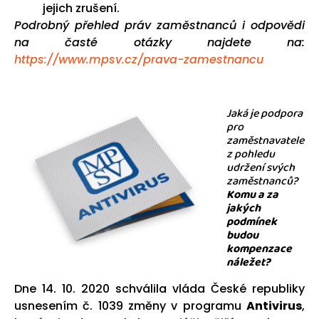
jejich zrušení.
Podrobný přehled práv zaměstnanců i odpovědi
na časté otázky najdete na:
https://www.mpsv.cz/prava-zamestnancu
Jaká je podpora
pro
zaměstnavatele
z pohledu
udržení svých
zaměstnanců?
Komu a za
jakých
podmínek
budou
kompenzace
náležet?
Dne 14. 10. 2020 schválila vláda České republiky
usnesením č. 1039 změny v programu
Antivirus
,