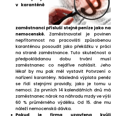
v karanténě
zaměstnanci přísluší stejné peníze jako na
nemocenské.
Zaměstnavatel je povinen
nepřítomnost na pracovišti způsobenou
karanténou posoudit jako překážku v práci
na straně zaměstnance. Tuto skutečnost a
předpokládanou dobu trvání musí
zaměstnanec co nejdříve nahlásit. Jeho
lékař by mu pak měl vystavit Potvrzení o
nařízení karantény. Následná výplata peněz
se řídí stejnými pravidly, jako je tomu u
nemoci. Za prvních 14 kalendářních dnů má
zaměstnanec nárok na náhradu mzdy ve výši
60 % průměrného výdělku. Od 15. dne mu
náleží nemocenská dávka.
Pokud je firma uzavřena kvůli