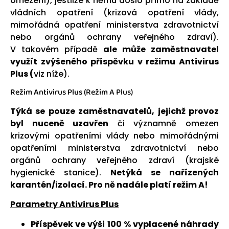
omezení), jestliže k němu došlo přímo na základě
vládních opatření (krizová opatření vlády,
mimořádná opatření ministerstva zdravotnictví
nebo orgánů ochrany veřejného zdraví).
V takovém případě
ale může zaměstnavatel
využít zvýšeného příspěvku v režimu Antivirus
Plus (
viz níže).
Režim Antivirus Plus (Režim A Plus)
Týká se pouze zaměstnavatelů, jejichž provoz
byl nuceně uzavřen
či významně omezen
krizovými opatřeními vlády nebo mimořádnými
opatřeními ministerstva zdravotnictví nebo
orgánů ochrany veřejného zdraví (krajské
hygienické stanice).
Netýká se nařízených
karantén/izolací. Pro ně nadále platí režim A!
Parametry Antivirus Plus
Příspěvek ve výši 100 % vyplacené náhrady