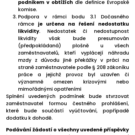
podnikem v obtížích
dle definice Evropské
komise.
Podpora v rámci bodu 3.1 Dočasného
rámce
je určena na řešení nedostatku
likvidity
. Nedostatek či nedostupnost
likvidity však bude presumován
(předpokládaná) plošně u všech
zaměstnavatelů, kteří vyplácejí náhradu
mzdy z důvodu jiné překážky v práci na
straně zaměstnavatele podle § 208 zákoníku
práce a jejichž provoz byl uzavřen či
významně omezen krizovými nebo
mimořádnými opatřeními
Splnění uvedených podmínek bude stvrzovat
zaměstnavatel formou čestného prohlášení,
které bude součástí vyúčtování, popřípadě
dodatku k dohodě.
Podávání žádostí o všechny uvedené příspěvky