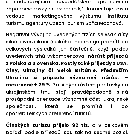
s nadcházejícím hospodářským zpomalením
západoevropských ekonomik,“ komentuje čísla
vedoucí marketingového výzkumu Institutu
turismu agentury CzechTourism Soňa Machová.
Negativní vývoj na uvedených trzích se však díky
silné diverzifikaci českého incomingu promítl do
celkových výsledků jen částečně, když pokles
uvedených trhů vykompenzoval
nárůst příjezdů
z Polska a Slovenska. Rostly také příjezdy z USA,
Číny, Ukrajiny či Velké Británie. Především
Ukrajina si připsala významný nárůst –
meziročně + 29 %.
Za silným růstem poptávky na
ukrajinském trhu stojí pravděpodobně silná
prozápadní orientace významné části ukrajinské
společnosti, která se promítá i do
spotřebitelských preferencí turistů.
Čínských turistů přijelo 92 tis.
a v celkovém
pořadí podle příjezdů jsou tak na sedmé pozici.