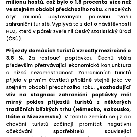
milionu hostů, což bylo o 1,8 procenta více než
ve stejném období předchozího roku.
Z necelých
čtyř milionů ubytovaných polovinu tvořili
zahraniční turisté. Vyplývá to z dat o návštěvnosti
HUZ, která v pátek zveřejnil Český statistický úřad
(ČSÚ).
Příjezdy domácích turistů vzrostly meziročně o
3,8 %
. Za rostoucí poptávkou Čechů stála
především přetrvávající ekonomická konjunktura
a nízká nezaměstnanost. Zahraničních turistů
přijelo v prvním čtvrtletí přibližně stejně jako ve
stejném období předchozího roku.
„Rozhodující
vliv na stagnaci zahraniční poptávky měl
mírný pokles příjezdů turistů z některých
tradičních blízkých trhů (Německo, Rakousko,
Itálie a Nizozemsko).
V těchto zemích se již do
chování turistů začínají promítat negativní
očekávání spotřebitelů související