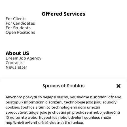
Offered Services
For Clients
For Candidates
For Students
Open Positions
About US
Dream Job Agency
Contacts
Newsletter
Spravovat Souhlas
Additional Information
Abychom poskytli co nejlepší služby, používáme k ukládání a/nebo
GDPR
přístupu k informacím o zařízení, technologie jako jsou soubory
Cookies
cookies. Souhlas s těmito technologiemi nám umožní
zpracovávat údaje, jako je chování při procházení nebo jedinečná
ID na tomto webu. Nesouhlas nebo odvolání souhlasu může
Follow Us
nepříznivě ovlivnit určité vlastnosti a funkce.