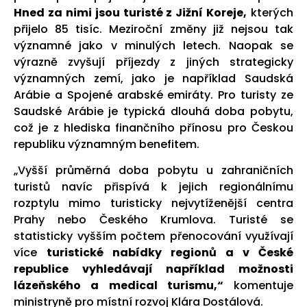
Hned za nimi jsou turisté z Jižní Koreje,
kterých
přijelo 85 tisíc. Meziroční změny již nejsou tak
významné jako v minulých letech. Naopak se
výrazně zvyšují příjezdy z jiných strategicky
významných zemí, jako je například Saudská
Arábie a Spojené arabské emiráty. Pro turisty ze
Saudské Arábie je typická dlouhá doba pobytu,
což je z hlediska finančního přínosu pro Českou
republiku významným benefitem.
„Vyšší průměrná doba pobytu u zahraničních
turistů navíc přispívá k jejich regionálnímu
rozptylu mimo turisticky nejvytíženější centra
Prahy nebo Českého Krumlova. Turisté se
statisticky vyšším počtem přenocování využívají
více
turistické nabídky regionů a v České
republice vyhledávají například možnosti
lázeňského a medical turismu,“
komentuje
ministryně pro místní rozvoj Klára Dostálová.