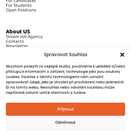
For Candidates
For Students
Open Positions
About US
Dream Job Agency
Contacts
Newsletter
Spravovat Souhlas
Abychom poskytli co nejlepší služby, používáme k ukládání a/nebo
Additional Information
přístupu k informacím o zařízení, technologie jako jsou soubory
cookies. Souhlas s těmito technologiemi nám umožní
GDPR
Cookies
zpracovávat údaje, jako je chování při procházení nebo jedinečná
ID na tomto webu. Nesouhlas nebo odvolání souhlasu může
nepříznivě ovlivnit určité vlastnosti a funkce.
Follow Us
Příjmout
Contacts
Odmítnout