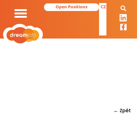
CZ
Open Positions
Our Services
← Zpět