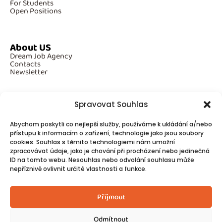
For Students
Open Positions
About US
Dream Job Agency
Contacts
Newsletter
Spravovat Souhlas
Additional Information
Abychom poskytli co nejlepší služby, používáme k ukládání a/nebo
GDPR
přístupu k informacím o zařízení, technologie jako jsou soubory
Cookies
cookies. Souhlas s těmito technologiemi nám umožní
zpracovávat údaje, jako je chování při procházení nebo jedinečná
ID na tomto webu. Nesouhlas nebo odvolání souhlasu může
Follow Us
nepříznivě ovlivnit určité vlastnosti a funkce.
Contacts
Příjmout
Odmítnout