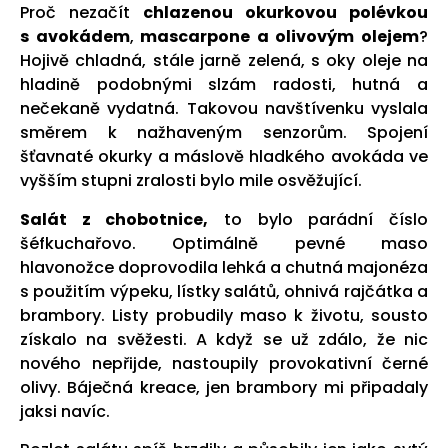
Proč nezačít
chlazenou okurkovou polévkou
s avokádem
,
mascarpone a olivovým olejem
?
Hojivě chladná, stále jarně zelená, s oky oleje na
hladině podobnými slzám radosti, hutná a
nečekaně vydatná. Takovou navštívenku vyslala
směrem k nažhaveným senzorům. Spojení
šťavnaté okurky a máslově hladkého avokáda ve
vyšším stupni zralosti bylo mile osvěžující.
Salát z chobotnice,
to bylo parádní číslo
šéfkuchařovo. Optimálně pevné maso
hlavonožce doprovodila lehká a chutná majonéza
s použitím výpeku, lístky salátů, ohnivá rajčátka a
brambory. Listy probudily maso k životu, sousto
získalo na svěžesti. A když se už zdálo, že nic
nového nepřijde, nastoupily provokativní černé
olivy. Báječná kreace, jen brambory mi připadaly
jaksi navíc.