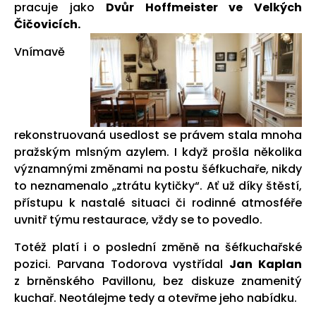
pracuje jako
Dvůr Hoffmeister ve Velkých
Čičovicích.
Vnímavě
rekonstruovaná usedlost se právem stala mnoha
pražským mlsným azylem. I když prošla několika
významnými změnami na postu šéfkuchaře, nikdy
to neznamenalo „ztrátu kytičky“. Ať už díky štěstí,
přístupu k nastalé situaci či rodinné atmosféře
uvnitř týmu restaurace, vždy se to povedlo.
Totéž platí i o poslední změně na šéfkuchařské
pozici. Parvana Todorova vystřídal
Jan Kaplan
z brněnského Pavillonu, bez diskuze znamenitý
kuchař. Neotálejme tedy a otevřme jeho nabídku.