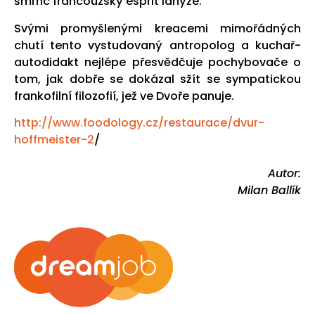
šmrnc francouzský esprit lanýže.
Svými promyšlenými kreacemi mimořádných
chutí tento vystudovaný antropolog a kuchař-
autodidakt nejlépe přesvědčuje pochybovače o
tom, jak dobře se dokázal sžít se sympatickou
frankofilní filozofií, jež ve Dvoře panuje.
http://www.foodology.cz/restaurace/dvur-
hoffmeister-2
/
Autor:
Milan Ballík