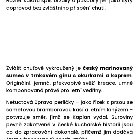
Rozlet salátu spíš brzdily a působily jen jako sytý
doprovod bez zvláštního přispění chuti.
Zvlášť chuťově vykroužený je
český marinovaný
sumec v trnkovém ginu s okurkami a koprem
.
Originální, jemná, překvapivě svěží kreace, umně
komponovaná právě pro letní vedřiny.
Netuctová úprava perličky – jako řízek z prsou se
sametovou bramborovou kaší a letním lanýžem –
potvrzuje směr, jímž se Kaplan vydal. Suroviny
pevně zakotvené v české kuchařské historii jsou
co do zpracování dokonalé, přičemž jim dodává