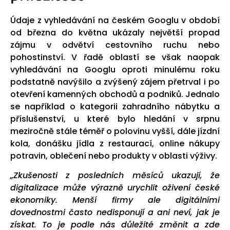
Údaje z vyhledávání na českém Googlu v období
od března do května ukázaly největší propad
zájmu v odvětví cestovního ruchu nebo
pohostinství. V řadě oblastí se však naopak
vyhledávání na Googlu oproti minulému roku
podstatně navýšilo a zvýšený zájem přetrval i po
otevření kamenných obchodů a podniků. Jednalo
se například o kategorii zahradního nábytku a
příslušenství, u které bylo hledání v srpnu
meziročně stále téměř o polovinu vyšší, dále jízdní
kola, donášku jídla z restaurací, online nákupy
potravin, oblečení nebo produkty v oblasti výživy.
„Zkušenosti z posledních měsíců ukazují, že
digitalizace může výrazně urychlit oživení české
ekonomiky. Menší firmy ale digitálními
dovednostmi často nedisponují a ani neví, jak je
získa
t. To je podle nás důležité změnit a zde