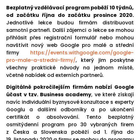
Bezplatný vzdělávací program poběží 10 týdnů,
od začátku října do začátku prosince 2020.
Jednotlivé lekce budou firmám distribuovat
samotní partneři. Další zájemci o lekce se mohou
přihlásit přes registrační formulář nebo mohou
navštívit nový web Google pro malé a střední
firmy
https://events.withgoogle.com/google-
pro-male-a-stredni-firmy/
, který jim poskytne
všechny praktické návody na jednom místě,
včetně nabídek od externích partnerů.
Digitálně pokročilejším firmám nabízí Google
účast v tzv. Business academy
, ve které získají
navíc individuální byznysové konzultace s experty
Googlu a dalšími odborníky a po ukončení
certifikát o absolvování. Tento bezplatný
osmitýdenní program pro 30 vybraných firem
z Česka a Slovenska poběží od 1. října do
19. listopadu 2020 a firmy se mohou do programu