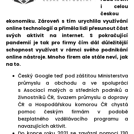
i celou
českou
ekonomiku. Zároveň s tím urychlila využívání
online technologií a přiměla lidi přesunout část
svých aktivit na internet. S pokračující
pandemií je tak pro firmy čím dál důležitější
schopnost využívat v rámci svého podnikání
online nástroje. Mnoho firem ale stále neví, jak
na to.
Český Google teď pod záštitou Ministerstva
průmyslu a obchodu a ve spolupráci
s Asociací malých a středních podniků a
živnostníků ČR, Svazem průmyslu a dopravy
ČR a Hospodářskou komorou ČR chystá
pomoc českým firmám v podobě
bezplatného vzdělávacího programu a
navazujících aktivit.
Do konce roku 2021 se zavázal pomoci 130