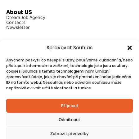
About US
Dream Job Agency
Contacts
Newsletter
Spravovat Souhlas
Additional Information
Abychom poskytli co nejlepší služby, používáme k ukládání a/nebo
GDPR
přístupu k informacím o zařízení, technologie jako jsou soubory
Cookies
cookies. Souhlas s těmito technologiemi nám umožní
zpracovávat údaje, jako je chování při procházení nebo jedinečná
ID na tomto webu. Nesouhlas nebo odvolání souhlasu může
Follow Us
nepříznivě ovlivnit určité vlastnosti a funkce.
Contacts
Příjmout
Odmítnout
Zobrazit předvolby
© 2025
Made by Ziveweby.cz
Design by Blondesign.cz