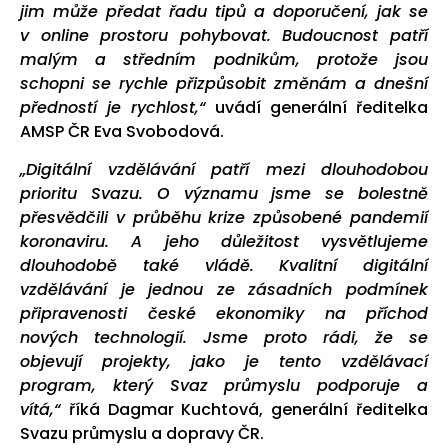
jim může předat řadu tipů a doporučení, jak se
v online prostoru pohybovat. Budoucnost patří
malým a středním podnikům, protože jsou
schopni se rychle přizpůsobit změnám a dnešní
předností je rychlost,“
uvádí generální ředitelka
AMSP ČR Eva Svobodová.
„Digitální vzdělávání patří mezi dlouhodobou
prioritu Svazu. O významu jsme se bolestně
přesvědčili v průběhu krize způsobené pandemií
koronaviru. A jeho důležitost vysvětlujeme
dlouhodobě také vládě. Kvalitní digitální
vzdělávání je jednou ze zásadních podmínek
připravenosti české ekonomiky na příchod
nových technologií. Jsme proto rádi, že se
objevují projekty, jako je tento vzdělávací
program, který Svaz průmyslu podporuje a
vítá,“
říká Dagmar Kuchtová, generální ředitelka
Svazu průmyslu a dopravy ČR.