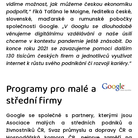
vidíme možnost, jak můžeme českou ekonomiku
podpořit,”
říká Taťána le Moigne, ředitelka české,
slovenské, maďarské a rumunské pobočky
společnosti Google.
„V Googlu se dlouhodobě
věnujeme digitálnímu vzdělávání a naše úsilí
chceme v kontextu pandemie ještě znásobit. Do
konce roku 2021 se zavazujeme pomoci dalším
130 tisícům českých firem a jednotlivců využívat
internet k růstu svého podnikání či rozvoji kariéry.”
Programy pro malé a
střední firmy
Google se společně s partnery, kterými jsou
Asociace malých a středních podniků a
živnostníků ČR, Svaz průmyslu a dopravy ČR a
Hospodářská komora ČR, nejprve zaměří na