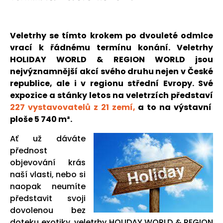
Veletrhy se tímto krokem po dvouleté odmlce
vrací k řádnému termínu konání. Veletrhy
HOLIDAY WORLD & REGION WORLD jsou
nejvýznamnější akcí svého druhu nejen v České
republice, ale i v regionu střední Evropy. Své
expozice a stánky letos na veletrzích představí
227 vystavovatelů z 21 zemí,
a to na výstavní
ploše 5 740 m².
Ať už dáváte
přednost
objevování krás
naší vlasti, nebo si
naopak neumíte
představit svoji
dovolenou bez
doteku exotiky, veletrhy HOLIDAY WORLD & REGION