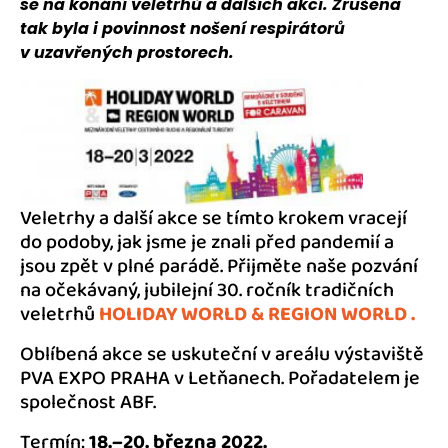
se na konání veletrhů a dalších akcí. Zrušena
tak byla i povinnost nošení respirátorů
v uzavřených prostorech.
Veletrhy a další akce se tímto krokem vracejí
do podoby, jak jsme je znali před pandemií a
jsou zpět v plné parádě. Přijměte naše pozvání
na očekávaný, jubilejní 30. ročník tradičních
veletrhů
HOLIDAY WORLD & REGION WORLD .
Oblíbená akce se uskuteční v areálu výstaviště
PVA EXPO PRAHA v Letňanech. Pořadatelem je
společnost ABF.
Termín:
18.–20. března 2022.