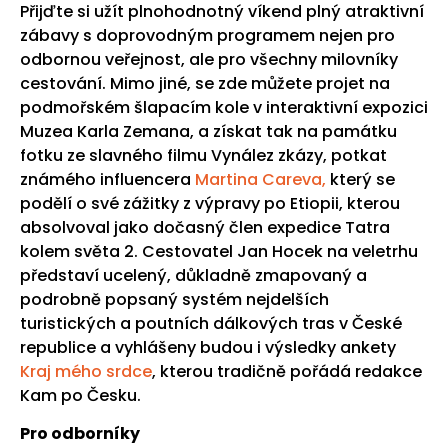
Přijďte si užít plnohodnotný víkend plný atraktivní
zábavy s doprovodným programem nejen pro
odbornou veřejnost, ale pro všechny milovníky
cestování. Mimo jiné, se zde můžete projet na
podmořském šlapacím kole v interaktivní expozici
Muzea Karla Zemana, a získat tak na památku
fotku ze slavného filmu Vynález zkázy, potkat
známého influencera
Martina Careva,
který se
podělí o své zážitky z výpravy po Etiopii, kterou
absolvoval jako dočasný člen expedice Tatra
kolem světa 2. Cestovatel Jan Hocek na veletrhu
představí ucelený, důkladně zmapovaný a
podrobně popsaný systém nejdelších
turistických a poutních dálkových tras v České
republice a vyhlášeny budou i výsledky ankety
Kraj mého srdce
, kterou tradičně pořádá redakce
Kam po Česku.
Pro odborníky