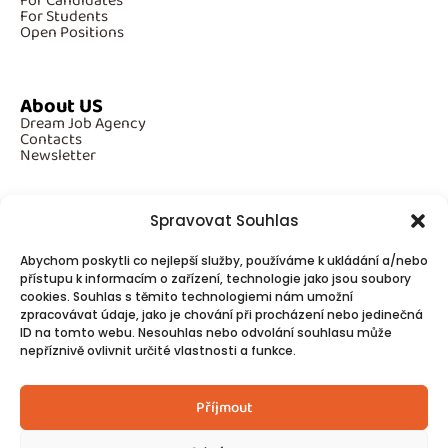
For Candidates
For Students
Open Positions
About US
Dream Job Agency
Contacts
Newsletter
Spravovat Souhlas
Additional Information
Abychom poskytli co nejlepší služby, používáme k ukládání a/nebo
GDPR
přístupu k informacím o zařízení, technologie jako jsou soubory
Cookies
cookies. Souhlas s těmito technologiemi nám umožní
zpracovávat údaje, jako je chování při procházení nebo jedinečná
ID na tomto webu. Nesouhlas nebo odvolání souhlasu může
Follow Us
nepříznivě ovlivnit určité vlastnosti a funkce.
Contacts
Příjmout