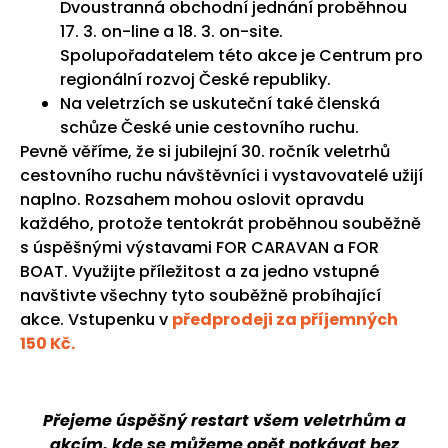
Dvoustranná obchodní jednání proběhnou
17. 3. on-line a 18. 3. on-site.
Spolupořadatelem této akce je Centrum pro
regionální rozvoj České republiky.
Na veletrzích se uskuteční také členská
schůze České unie cestovního ruchu.
Pevně věříme, že si jubilejní 30. ročník veletrhů
cestovního ruchu návštěvníci i vystavovatelé užijí
naplno. Rozsahem mohou oslovit opravdu
každého, protože tentokrát proběhnou souběžně
s úspěšnými výstavami FOR CARAVAN a FOR
BOAT. Využijte příležitost a za jedno vstupné
navštivte všechny tyto souběžně probíhající
akce. Vstupenku v
předprodeji za příjemných
150 Kč.
Přejeme úspěšný restart všem veletrhům a
akcím, kde se můžeme opět potkávat bez