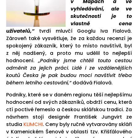
v Mapách a ve
vyhledávání, ale ve
skutečnosti je to
vlastně cena
uživatelů,“
tvrdí mluvčí Googlu Iva Fialová.
Zároveň také vysvětluje, že za každou recenzí je
spokojený zákazník, který to místo navštívil, byl
z něj nadšený, a proto mu udělil to nejlepší
hodnocení.
„Podniky jsme chtěli touto cestou
odměnit za jejich práci. Lidé i ze vzdálenějších
koutů Česka je pak budou moci navštívit třeba
během letního cestování,“
dodává Fialová.
Podniky, které se v daném regionu těší nejlepšímu
hodnocení od svých zákazníků, obdrží cenu, která
ctí poctivé řemeslo a českou sklářskou tradici. Za
návrhem stojí designér František Jungvirt ze
studia
KLIMCHI
. Ceny byly ručně vytvarovány skláři
v Kamenickém Šenově v oblasti tzv. Křišťálového