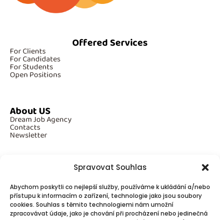
Offered Services
For Clients
For Candidates
For Students
Open Positions
About US
Dream Job Agency
Contacts
Newsletter
Spravovat Souhlas
Additional Information
Abychom poskytli co nejlepší služby, používáme k ukládání a/nebo
GDPR
přístupu k informacím o zařízení, technologie jako jsou soubory
Cookies
cookies. Souhlas s těmito technologiemi nám umožní
zpracovávat údaje, jako je chování při procházení nebo jedinečná