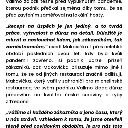
Vallmo založil těsně před vypuknutím pandemie,
kterou podnik přečkal zejména díky tomu, že se
před zavřením zaměřoval na lokální hosty.
„Recept na úspěch je jen jediný, a to tvrdá
práce, vytrvalost a důraz na detail. Důležité je
mluvit a naslouchat lidem, jak zákazníkům, tak
zaměstnancům,
“
uvedl Makovička. I přes nelehké
období posledních dvou let, kdy bylo kvůli
pandemii zavřeno, si podnik udržel přízeň
zákazníků, což Makovička přisuzuje mimo jiné i
tomu, že se od jiných restaurací značně odlišují.
Makovička, který vařil v zahraničí pro michelinské
restaurace, ve svém podniku Vallmo klade důraz
především na kvalitní české suroviny a ryby
z Třeboně.
„Vážíme si každého zákazníka a jeho času, který
u nás strávil. Vzhledem k tomu, že jsme otevřeli
těsně před covidovým obdobím, je pro nás toto