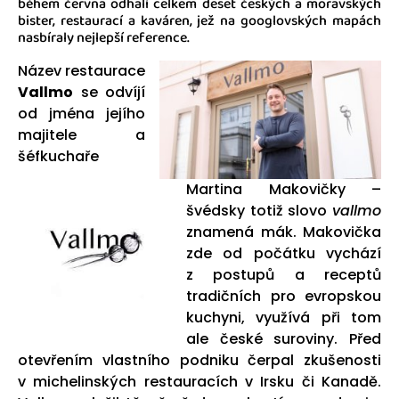
během června odhalí celkem deset českých a moravských
bister, restaurací a kaváren, jež na googlovských mapách
nasbíraly nejlepší reference.
Název restaurace
Vallmo
se odvíjí
od jména jejího
majitele a
šéfkuchaře
Martina Makovičky –
švédsky totiž slovo
vallmo
znamená mák. Makovička
zde od počátku vychází
z postupů a receptů
tradičních pro evropskou
kuchyni, využívá při tom
ale české suroviny. Před
otevřením vlastního podniku čerpal zkušenosti
v michelinských restauracích v Irsku či Kanadě.