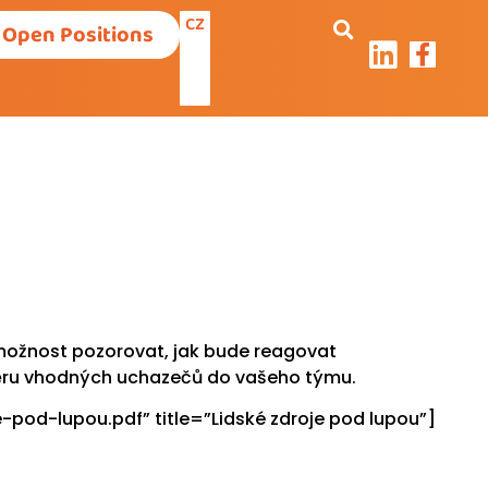
CZ
Open Positions
možnost pozorovat, jak bude reagovat
běru vhodných uchazečů do vašeho týmu.
od-lupou.pdf” title=”Lidské zdroje pod lupou”]