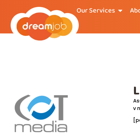
Our Services
Abo
L
As
v 
[p