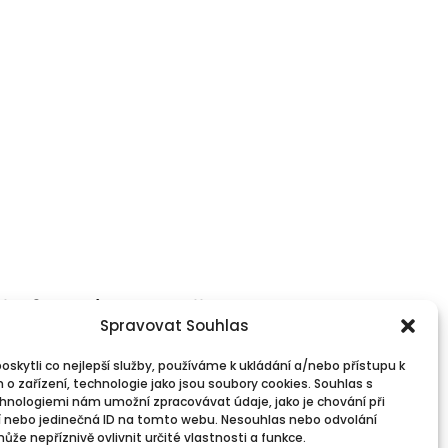
l Information
Follow Us
Contacts
Spravovat Souhlas
skytli co nejlepší služby, používáme k ukládání a/nebo přístupu k
 o zařízení, technologie jako jsou soubory cookies. Souhlas s
hnologiemi nám umožní zpracovávat údaje, jako je chování při
 nebo jedinečná ID na tomto webu. Nesouhlas nebo odvolání
že nepříznivě ovlivnit určité vlastnosti a funkce.