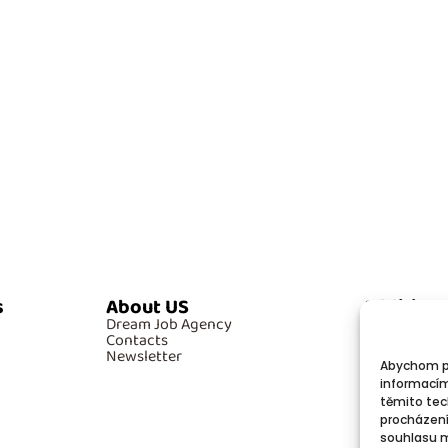
s
About US
Additiona
Dream Job Agency
GDPR
Contacts
Cookies
Newsletter
Abychom po
informacím
těmito tec
procházení
souhlasu mů