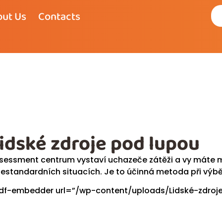
ut Us
Contacts
idské zdroje pod lupou
sessment centrum vystaví uchazeče zátěži a vy máte 
nestandardních situacích. Je to účinná metoda při vý
df-embedder url=”/wp-content/uploads/Lidské-zdroje-p