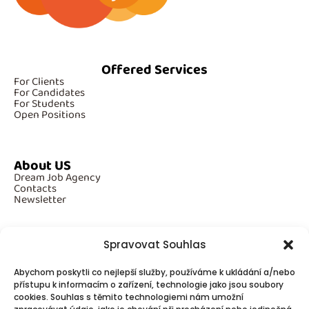
Offered Services
For Clients
For Candidates
For Students
Open Positions
About US
Dream Job Agency
Contacts
Newsletter
Spravovat Souhlas
Additional Information
Abychom poskytli co nejlepší služby, používáme k ukládání a/nebo
GDPR
přístupu k informacím o zařízení, technologie jako jsou soubory
Cookies
cookies. Souhlas s těmito technologiemi nám umožní