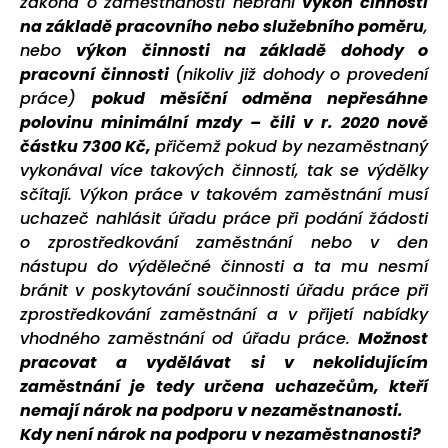
zákona o zaměstnanosti nebrání
výkon činnosti
na základě pracovního
nebo služebního poměru
,
nebo
výkon činnosti na základě dohody o
pracovní činnosti
(nikoliv již dohody o provedení
práce)
pokud měsíční odměna nepřesáhne
polovinu minimální mzdy – čili v r. 2020 nově
částku 7300 Kč,
přičemž pokud by nezaměstnaný
vykonával více takových činností, tak se výdělky
sčítají.
Výkon práce v takovém zaměstnání musí
uchazeč nahlásit úřadu práce při podání žádosti
o zprostředkování zaměstnání nebo v den
nástupu do výdělečné činnosti a ta mu nesmí
bránit v poskytování součinnosti úřadu práce při
zprostředkování zaměstnání a v přijetí nabídky
vhodného zaměstnání od úřadu práce.
Možnost
pracovat a vydělávat si v nekolidujícím
zaměstnání je tedy určena uchazečům, kteří
nemají nárok na podporu v nezaměstnanosti.
Kdy není nárok na podporu v nezaměstnanosti?