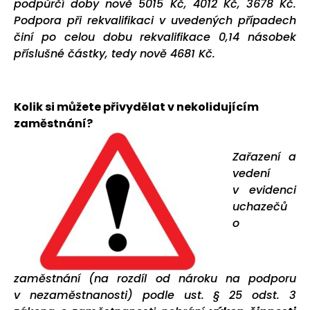
podpůrčí doby nově 5015 Kč, 4012 Kč, 3678 Kč.
Podpora při rekvalifikaci v uvedených případech
činí po celou dobu rekvalifikace 0,14 násobek
příslušné částky, tedy nově 4681 Kč.
Kolik si můžete přivydělat v nekolidujícím
zaměstnání?
Zařazení a
vedení
v evidenci
uchazečů
o
zaměstnání (na rozdíl od nároku na podporu
v nezaměstnanosti) podle ust. § 25 odst. 3