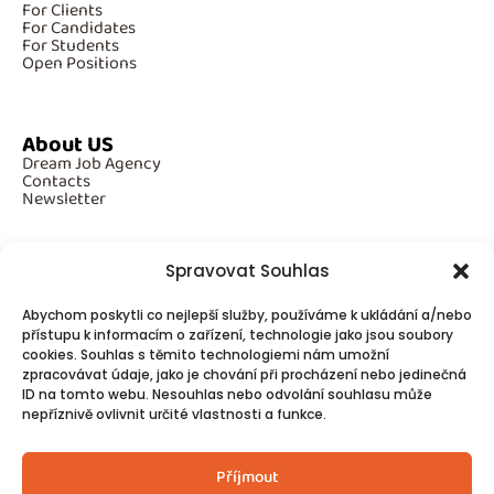
For Clients
For Candidates
For Students
Open Positions
About US
Dream Job Agency
Contacts
Newsletter
Spravovat Souhlas
Additional Information
Abychom poskytli co nejlepší služby, používáme k ukládání a/nebo
GDPR
přístupu k informacím o zařízení, technologie jako jsou soubory
Cookies
cookies. Souhlas s těmito technologiemi nám umožní
zpracovávat údaje, jako je chování při procházení nebo jedinečná
ID na tomto webu. Nesouhlas nebo odvolání souhlasu může
Follow Us
nepříznivě ovlivnit určité vlastnosti a funkce.
Contacts
Příjmout