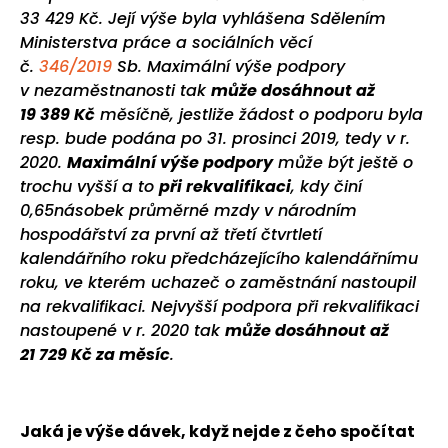
33 429 Kč. Její výše byla vyhlášena Sdělením
Ministerstva práce a sociálních věcí
č.
346/2019
Sb. Maximální výše podpory
v nezaměstnanosti tak
může dosáhnout až
19 389 Kč
měsíčně, jestliže žádost o podporu byla
resp. bude podána po 31. prosinci 2019, tedy v r.
2020.
Maximální výše podpory
může být ještě o
trochu vyšší a to
při rekvalifikaci
, kdy činí
0,65násobek průměrné mzdy v národním
hospodářství za první až třetí čtvrtletí
kalendářního roku předcházejícího kalendářnímu
roku, ve kterém uchazeč o zaměstnání nastoupil
na rekvalifikaci. Nejvyšší podpora při rekvalifikaci
nastoupené v r. 2020 tak
může dosáhnout až
21 729 Kč za měsíc
.
Jaká je výše dávek, když nejde z čeho spočítat