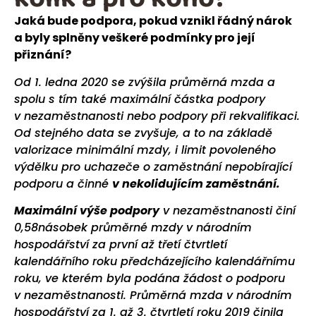
Jaká bude podpora, pokud vznikl řádný nárok
a byly splněny veškeré podmínky pro její
přiznání?
Od 1. ledna 2020 se zvýšila průměrná mzda a
spolu s tím také maximální částka podpory
v nezaměstnanosti nebo podpory při rekvalifikaci.
Od stejného data se zvyšuje, a to na základě
valorizace minimální mzdy, i limit povoleného
výdělku pro uchazeče o zaměstnání nepobírající
podporu a činné
v nekolidujícím zaměstnání.
Maximální výše podpory
v nezaměstnanosti činí
0,58násobek průměrné mzdy v národním
hospodářství za první až třetí čtvrtletí
kalendářního roku předcházejícího kalendářnímu
roku, ve kterém byla podána žádost o podporu
v nezaměstnanosti. Průměrná mzda v národním
hospodářství za 1. až 3. čtvrtletí roku 2019 činila