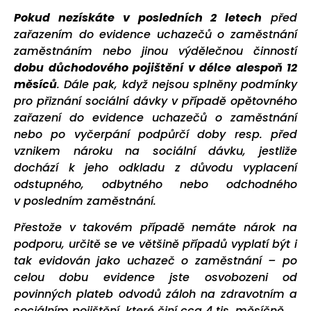
Pokud nezískáte v posledních 2 letech
před
zařazením do evidence uchazečů o zaměstnání
zaměstnáním nebo jinou výdělečnou činností
dobu důchodového pojištění v délce alespoň 12
měsíců
. Dále pak, když nejsou splněny podmínky
pro přiznání sociální dávky v případě opětovného
zařazení do evidence uchazečů o zaměstnání
nebo po vyčerpání podpůrčí doby resp. před
vznikem nároku na sociální dávku, jestliže
dochází k jeho odkladu z důvodu vyplacení
odstupného, odbytného nebo odchodného
v posledním zaměstnání.
Přestože v takovém případě nemáte nárok na
podporu, určitě se ve většině případů vyplatí být i
tak evidován jako uchazeč o zaměstnání – po
celou dobu evidence jste osvobozeni od
povinných plateb odvodů záloh na zdravotním a
sociálním pojištění, které činí cca 4 tis. měsíčně.