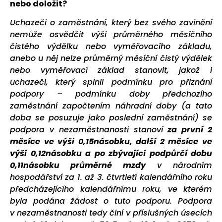
nebo doložit?
Uchazeči o zaměstnání, který bez svého zavinění
nemůže osvědčit výši průměrného měsíčního
čistého výdělku nebo vyměřovacího základu,
anebo u něj nelze průměrný měsíční čistý výdělek
nebo vyměřovací základ stanovit, jakož i
uchazeči, který splnil podmínku pro přiznání
podpory – podmínku doby předchozího
zaměstnání započtením náhradní doby (a tato
doba se posuzuje jako poslední zaměstnání) se
podpora v nezaměstnanosti stanoví
za první 2
měsíce ve výši 0,15násobku, další 2 měsíce ve
výši 0,12násobku a po zbývající podpůrčí dobu
0,11násobku průměrné mzdy
v národním
hospodářství za 1. až 3. čtvrtletí kalendářního roku
předcházejícího kalendářnímu roku, ve kterém
byla podána žádost o tuto podporu. Podpora
v nezaměstnanosti tedy činí v příslušných úsecích