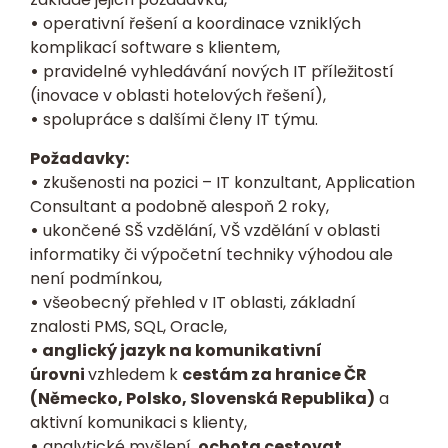
•
operativní řešení a koordinace vzniklých
komplikací software s klientem,
•
pravidelné vyhledávání nových IT příležitostí
(inovace v oblasti hotelových řešení),
•
spolupráce s dalšími členy IT týmu.
Požadavky:
•
zkušenosti na pozici – IT konzultant, Application
Consultant a podobně alespoň 2 roky,
•
ukončené SŠ vzdělání, VŠ vzdělání v oblasti
informatiky či výpočetní techniky výhodou ale
není podmínkou,
•
všeobecný přehled v IT oblasti, základní
znalosti PMS, SQL, Oracle,
• anglický jazyk na komunikativní
úrovni
vzhledem k
cestám za hranice ČR
(Německo, Polsko, Slovenská Republika)
a
aktivní komunikaci s klienty,
•
analytické myšlení,
ochota cestovat
,