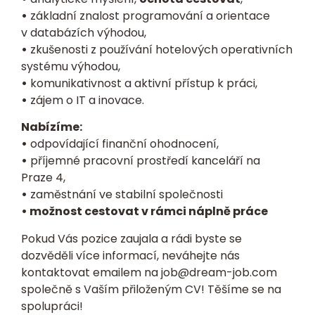
•
základní znalost programování a orientace
v databázích výhodou,
•
zkušenosti z používání hotelových operativních
systému výhodou,
•
komunikativnost a aktivní přístup k práci,
•
zájem o IT a inovace.
Nabízíme:
•
odpovídající finanční ohodnocení,
•
příjemné pracovní prostředí kanceláří na
Praze 4,
•
zaměstnání ve stabilní společnosti
• možnost cestovat v rámci náplně práce
Pokud Vás pozice zaujala a rádi byste se
dozvěděli více informací, neváhejte nás
kontaktovat emailem na
job@dream-job.com
společně s Vaším přiloženým
CV
! Těšíme se na
spolupráci!