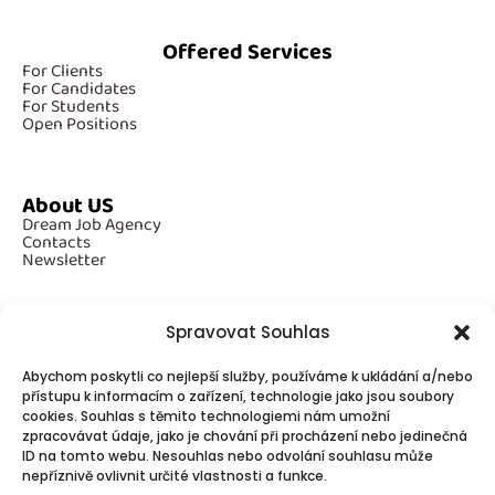
Offered Services
For Clients
For Candidates
For Students
Open Positions
About US
Dream Job Agency
Contacts
Newsletter
Spravovat Souhlas
Additional Information
Abychom poskytli co nejlepší služby, používáme k ukládání a/nebo
GDPR
Cookies
přístupu k informacím o zařízení, technologie jako jsou soubory
cookies. Souhlas s těmito technologiemi nám umožní
zpracovávat údaje, jako je chování při procházení nebo jedinečná
ID na tomto webu. Nesouhlas nebo odvolání souhlasu může
Follow Us
nepříznivě ovlivnit určité vlastnosti a funkce.