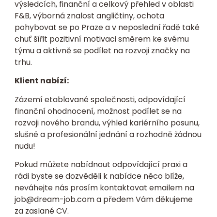
výsledcích, finanční a celkový přehled v oblasti
F&B, výborná znalost angličtiny, ochota
pohybovat se po Praze a v neposlední řadě také
chuť šířit pozitivní motivaci směrem ke svému
týmu a aktivně se podílet na rozvoji značky na
trhu.
Klient nabízí:
Zázemí etablované společnosti, odpovídající
finanční ohodnocení, možnost podílet se na
rozvoji nového brandu, výhled kariérního posunu,
slušné a profesionální jednání a rozhodně žádnou
nudu!
Pokud můžete nabídnout odpovídající praxi a
rádi byste se dozvěděli k nabídce něco blíže,
neváhejte nás prosím kontaktovat emailem na
job@dream-job.com
a předem Vám děkujeme
za zaslané CV.