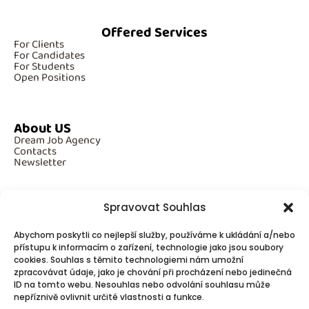
Offered Services
For Clients
For Candidates
For Students
Open Positions
About US
Dream Job Agency
Contacts
Newsletter
Spravovat Souhlas
Additional Information
Abychom poskytli co nejlepší služby, používáme k ukládání a/nebo
GDPR
přístupu k informacím o zařízení, technologie jako jsou soubory
Cookies
cookies. Souhlas s těmito technologiemi nám umožní
zpracovávat údaje, jako je chování při procházení nebo jedinečná
ID na tomto webu. Nesouhlas nebo odvolání souhlasu může
Follow Us
nepříznivě ovlivnit určité vlastnosti a funkce.