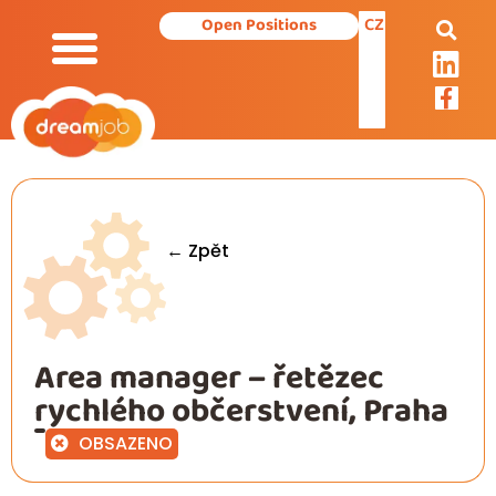
CZ
Open Positions
Our Services
← Zpět
Area manager – řetězec
rychlého občerstvení, Praha
OBSAZENO