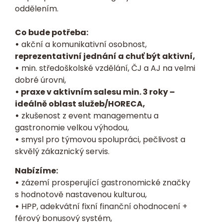
oddělením.
Co bude potřeba:
•
akční a komunikativní osobnost,
reprezentativní jednání a chuť být aktivní,
•
min. středoškolské vzdělání, ČJ a AJ na velmi
dobré úrovni,
• praxe v aktivním salesu min. 3 roky –
ideálně oblast služeb/HORECA,
•
zkušenost z event managementu a
gastronomie velkou výhodou,
•
smysl pro týmovou spolupráci, pečlivost a
skvělý zákaznický servis.
Nabízíme:
•
zázemí prosperující gastronomické značky
s hodnotově nastavenou kulturou,
•
HPP, adekvátní fixní finanční ohodnocení +
férový bonusový systém,