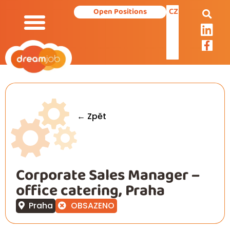
CZ
Open Positions
← Zpět
Corporate Sales Manager –
office catering, Praha
Praha
OBSAZENO