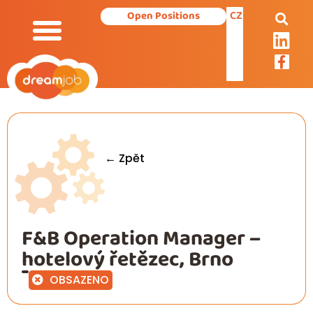
CZ
Open Positions
← Zpět
F&B Operation Manager –
hotelový řetězec, Brno
OBSAZENO