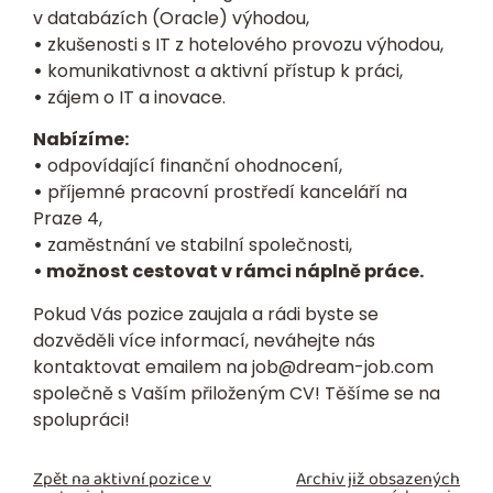
v databázích (Oracle) výhodou,
•
zkušenosti s IT z hotelového provozu výhodou,
•
komunikativnost a aktivní přístup k práci,
•
zájem o IT a inovace.
Nabízíme:
•
odpovídající finanční ohodnocení,
•
příjemné pracovní prostředí kanceláří na
Praze 4,
•
zaměstnání ve stabilní společnosti,
• možnost cestovat v rámci náplně práce.
Pokud Vás pozice zaujala a rádi byste se
dozvěděli více informací, neváhejte nás
kontaktovat emailem na
job@dream-job.com
společně s Vaším přiloženým
CV
! Těšíme se na
spolupráci!
Zpět na aktivní pozice v
Archiv již obsazených