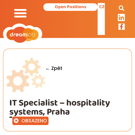
CZ
Open Positions
Our Services
← Zpět
IT Specialist – hospitality
systems, Praha
OBSAZENO