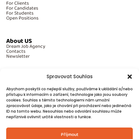
For Clients
For Candidates
For Students
Open Positions
About US
Dream Job Agency
Contacts
Newsletter
Spravovat Souhlas
Additional Information
Abychom poskytli co nejlepší služby, používáme k ukládání a/nebo
GDPR
Cookies
přístupu k informacím o zařízení, technologie jako jsou soubory
cookies. Souhlas s těmito technologiemi nám umožní
zpracovávat údaje, jako je chování při procházení nebo jedinečná
ID na tomto webu. Nesouhlas nebo odvolání souhlasu může
Follow Us
nepříznivě ovlivnit určité vlastnosti a funkce.
Contacts
Příjmout