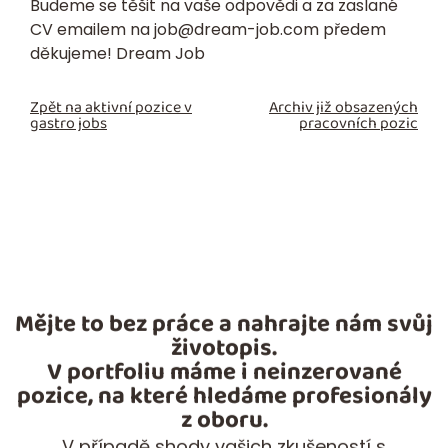
Budeme se těšit na vaše odpovědi a za zaslané
CV emailem na
job@dream-job.com
předem
děkujeme! Dream Job
Zpět na aktivní pozice v
Archiv již obsazených
gastro jobs
pracovních pozic
Mějte to bez práce a nahrajte nám svůj
životopis.
V portfoliu máme i neinzerované
pozice, na které hledáme profesionály
z oboru.
V případě shody vašich zkušeností s