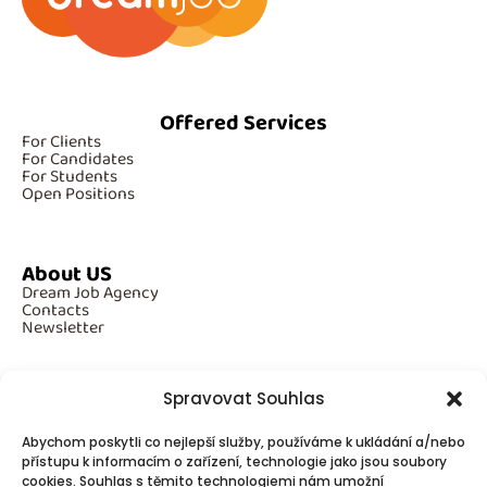
Offered Services
For Clients
For Candidates
For Students
Open Positions
About US
Dream Job Agency
Contacts
Newsletter
Spravovat Souhlas
Additional Information
Abychom poskytli co nejlepší služby, používáme k ukládání a/nebo
GDPR
Cookies
přístupu k informacím o zařízení, technologie jako jsou soubory
cookies. Souhlas s těmito technologiemi nám umožní