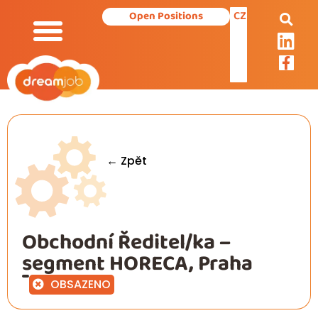
CZ
Open Positions
Our Services
← Zpět
Obchodní Ředitel/ka –
segment HORECA, Praha
OBSAZENO