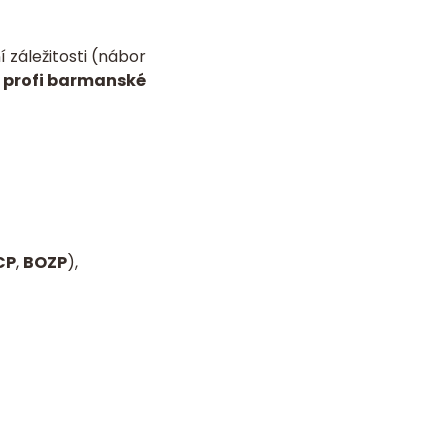
 záležitosti (nábor
é
profi barmanské
CP
,
BOZP
),