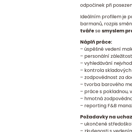
odpočinek při posezení
Ideálním profilem je p
barmanů, rozpis směn,
tváře
se
smyslem pro
Náplň práce:
– úspěšné vedení malé
– personální záležitos
– vyhledávání nejvhodn
– kontrola skladových
– zodpovědnost za do
– tvorba barového me
– práce s pokladnou, v
– hmotná zodpovědnos
– reporting F&B manaž
Požadavky na uchaz
– ukončené středoškol
– zkušenosti s veden