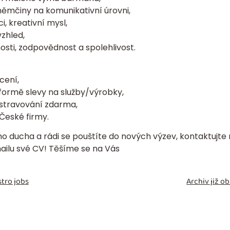
 němčiny na komunikativní úrovni,
i, kreativní mysl,
vzhled,
sti, zodpovědnost a spolehlivost.
cení,
formě slevy na služby/výrobky,
 stravování zdarma,
České firmy.
o ducha a rádi se pouštíte do nových výzev, kontaktujte
mailu své CV! Těšíme se na Vás
tro jobs
Archiv již 