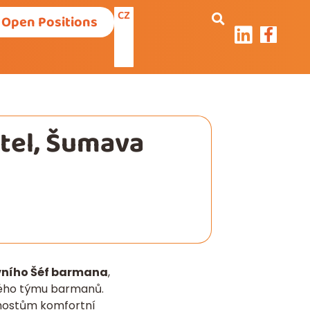
CZ
Open Positions
otel, Šumava
vního Šéf barmana
,
lého týmu barmanů.
hostům komfortní