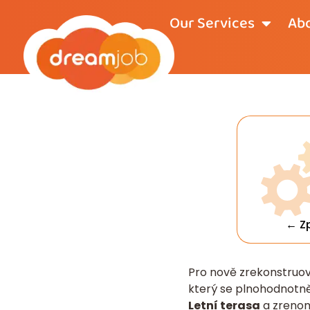
Our Services
Abo
← Z
Pro nově zrekonstruo
který se plnohodnotn
Letní terasa
a zrenom