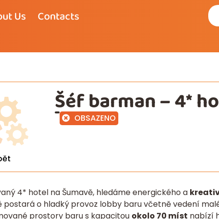
ut Us
Contacts
Šéf barman – 4* h
OBSAZENO
pět
vaný 4* hotel na Šumavě, hledáme energického a
kreati
ě postará o hladký provoz lobby baru včetně vedení ma
ované prostory baru s kapacitou
okolo 70 míst
nabízí 