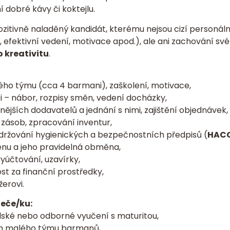
 dobré kávy či koktejlu.
ozitivně naladěný kandidát, kterému nejsou cizí personální
 efektivní vedení, motivace apod.), ale ani zachování sv
 kreativitu
.
ho týmu (cca 4 barmani), zaškolení, motivace,
ti – nábor, rozpisy směn, vedení docházky,
ějších dodavatelů a jednání s nimi, zajištění objednávek,
 zásob, zpracování inventur,
držování hygienických a bezpečnostních předpisů (
HAC
nu a jeho pravidelná obměna,
yúčtování, uzavírky,
t za finanční prostředky,
erovi.
eče/ku:
ské nebo odborné vyučení s maturitou,
ím malého týmu barmanů,