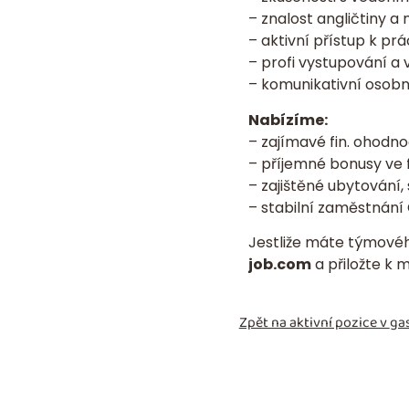
– znalost angličtiny a
– aktivní přístup k prác
– profi vystupování a 
– komunikativní osobno
Nabízíme:
– zajímavé fin. ohodno
– příjemné bonusy ve 
– zajištěné ubytování,
– stabilní zaměstnání 
Jestliže máte týmovéh
job.com
a přiložte k 
Zpět na aktivní pozice v
gas