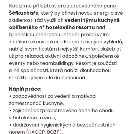
Nabízíme příležitost pro zodpovědného pana
Šéfkuchaře
, který by přinesl novou energii a své
zkušenosti rád využil při
vedení týmu kuchyně
oblíbeného 4* hotelového resortu
nad
brněnskou přehradou. Interiér prošel velmi
zdařilou rekonstrukcí a kromě krásných výhledů,
nabízí svým hostům i nejvyšší komfort služeb ať
už pro relaxaci, aktivní odpočinek, společenské
eventy nebo teambuildingy. Resort je součástí
silné společnosti, která nabízí dlouhodobou
stabilitu i jasné cíle do budoucna.
Náplň práce:
•
zodpovědnost za vedení a motivaci
zaměstnanců kuchyně,
•
zajištění bezproblémového denního chodu
v hotelovém režimu,
•
dodržování hygienických a bezpečnostních
norem (HACCP, BOZP),