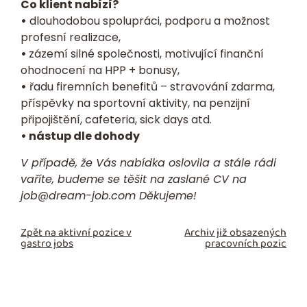
Co klient nabízí?
•
dlouhodobou spolupráci, podporu a možnost
profesní realizace,
•
zázemí silné společnosti, motivující finanční
ohodnocení na HPP + bonusy,
•
řadu firemních benefitů – stravování zdarma,
příspěvky na sportovní aktivity, na penzijní
připojištění, cafeteria, sick days atd.
• nástup dle dohody
V případě, že Vás nabídka oslovila a stále rádi
vaříte, budeme se těšit na zaslané CV na
job@dream-job.com
Děkujeme!
Zpět na aktivní pozice v
Archiv již obsazených
gastro jobs
pracovních pozic