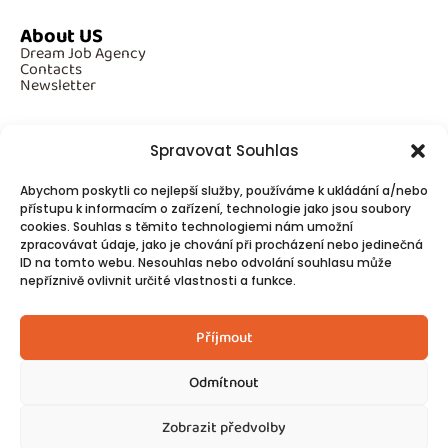
About US
Dream Job Agency
Contacts
Newsletter
Spravovat Souhlas
Additional Information
Abychom poskytli co nejlepší služby, používáme k ukládání a/nebo
GDPR
Cookies
přístupu k informacím o zařízení, technologie jako jsou soubory
cookies. Souhlas s těmito technologiemi nám umožní
zpracovávat údaje, jako je chování při procházení nebo jedinečná
ID na tomto webu. Nesouhlas nebo odvolání souhlasu může
Follow Us
nepříznivě ovlivnit určité vlastnosti a funkce.
Contacts
Příjmout
Odmítnout
Zobrazit předvolby
© 2025
Made by Ziveweby.cz
Design by Blondesign.cz