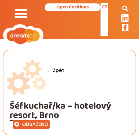
CZ
Open Positions
← Zpět
Šéfkuchař/ka – hotelový
resort, Brno
OBSAZENO