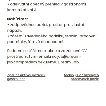
•
adekvátní obecný přehled v gastronomii,
komunikativní Aj.
Nabízíme:
•
zodpovědnou pozici, prostor pro vlastní
nápady,
•
zázemí zavedeného podniku, stabilní pracovní
podmínky, férové ohodnocení.
Budeme se těšit na reakce a za zaslané
CV
prostřednictvím emailu na
job@dream-
job.com
předem děkujeme. Dream Job
Zpět na aktivní pozice v
Archiv již obsazených
gastro jobs
pracovních pozic