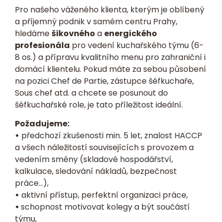
Pro našeho váženého klienta, kterým je oblíbený
a příjemný podnik v samém centru Prahy,
hledáme
šikovného
a
energického
profesionála
pro vedení kuchařského týmu (6-
8 os.) a přípravu kvalitního menu pro zahraniční i
domácí klientelu. Pokud máte za sebou působení
na pozici Chef de Partie, zástupce šéfkuchaře,
Sous chef atd. a chcete se posunout do
šéfkuchařské role, je tato příležitost ideální.
Požadujeme:
•
předchozí zkušenosti min. 5 let, znalost HACCP
a všech náležitostí souvisejících s provozem a
vedením směny (skladové hospodářství,
kalkulace, sledování nákladů, bezpečnost
práce…),
•
aktivní přístup, perfektní organizaci práce,
•
schopnost motivovat kolegy a být součástí
týmu,