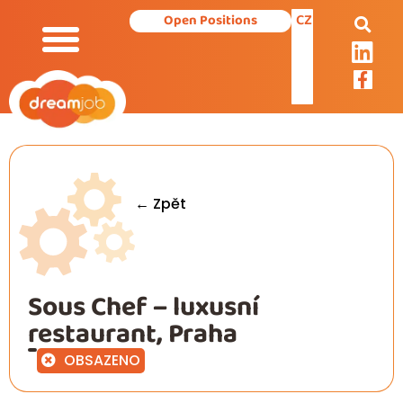
CZ
Open Positions
Our Services
← Zpět
Sous Chef – luxusní
restaurant, Praha
OBSAZENO