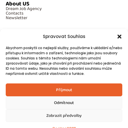
About US
Dream Job Agency
Contacts
Newsletter
Spravovat Souhlas
Additional Information
Abychom poskytli co nejlepší služby, používáme k ukládání a/nebo
GDPR
přístupu k informacím o zařízení, technologie jako jsou soubory
Cookies
cookies. Souhlas s těmito technologiemi nám umožní
zpracovávat údaje, jako je chování při procházení nebo jedinečná
ID na tomto webu. Nesouhlas nebo odvolání souhlasu může
Follow Us
nepříznivě ovlivnit určité vlastnosti a funkce.
Contacts
Příjmout
Odmítnout
Zobrazit předvolby
© 2025
Made by Ziveweby.cz
Design by Blondesign.cz