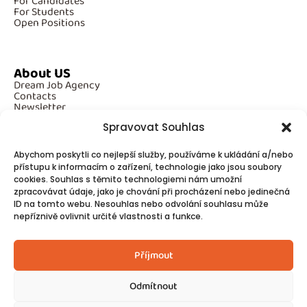
For Candidates
For Students
Open Positions
About US
Dream Job Agency
Contacts
Newsletter
Spravovat Souhlas
Abychom poskytli co nejlepší služby, používáme k ukládání a/nebo
Additional Information
přístupu k informacím o zařízení, technologie jako jsou soubory
cookies. Souhlas s těmito technologiemi nám umožní
GDPR
zpracovávat údaje, jako je chování při procházení nebo jedinečná
Cookies
ID na tomto webu. Nesouhlas nebo odvolání souhlasu může
nepříznivě ovlivnit určité vlastnosti a funkce.
Follow Us
Příjmout
Contacts
Odmítnout