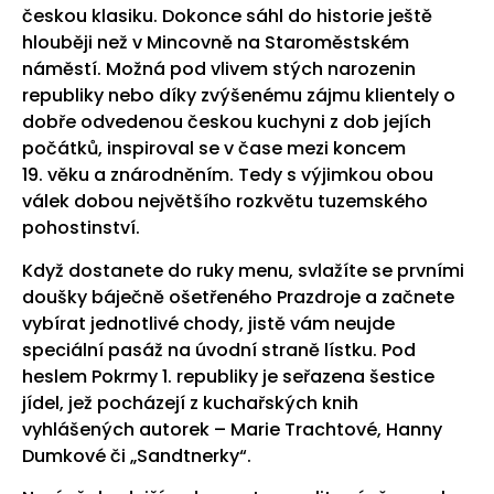
českou klasiku. Dokonce sáhl do historie ještě
hlouběji než v Mincovně na Staroměstském
náměstí. Možná pod vlivem stých narozenin
republiky nebo díky zvýšenému zájmu klientely o
dobře odvedenou českou kuchyni z dob jejích
počátků, inspiroval se v čase mezi koncem
19. věku a znárodněním. Tedy s výjimkou obou
válek dobou největšího rozkvětu tuzemského
pohostinství.
Když dostanete do ruky menu, svlažíte se prvními
doušky báječně ošetřeného Prazdroje a začnete
vybírat jednotlivé chody, jistě vám neujde
speciální pasáž na úvodní straně lístku. Pod
heslem Pokrmy 1. republiky je seřazena šestice
jídel, jež pocházejí z kuchařských knih
vyhlášených autorek – Marie Trachtové, Hanny
Dumkové či „Sandtnerky“.