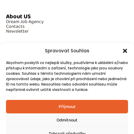
About US
Dream Job Agency
Contacts
Newsletter
Spravovat Souhlas
Additional Information
Abychom poskytli co nejlepší služby, používáme k ukládání a/nebo
GDPR
přístupu k informacím o zařízení, technologie jako jsou soubory
Cookies
cookies. Souhlas s těmito technologiemi nám umožní
zpracovávat údaje, jako je chování při procházení nebo jedinečná
ID na tomto webu. Nesouhlas nebo odvolání souhlasu může
Follow Us
nepříznivě ovlivnit určité vlastnosti a funkce.
Contacts
Příjmout
Odmítnout
Zobrazit předvolby