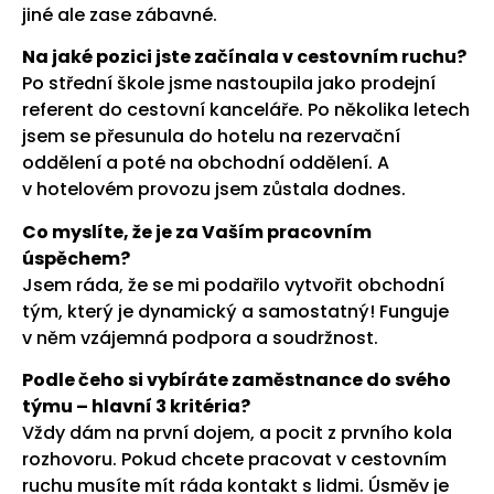
jiné ale zase zábavné.
Na jaké pozici jste začínala v cestovním ruchu?
Po střední škole jsme nastoupila jako prodejní
referent do cestovní kanceláře. Po několika letech
jsem se přesunula do hotelu na rezervační
oddělení a poté na obchodní oddělení. A
v hotelovém provozu jsem zůstala dodnes.
Co myslíte, že je za Vaším pracovním
úspěchem?
Jsem ráda, že se mi podařilo vytvořit obchodní
tým, který je dynamický a samostatný! Funguje
v něm vzájemná podpora a soudržnost.
Podle čeho si vybíráte zaměstnance do svého
týmu – hlavní 3 kritéria?
Vždy dám na první dojem, a pocit z prvního kola
rozhovoru. Pokud chcete pracovat v cestovním
ruchu musíte mít ráda kontakt s lidmi. Úsměv je