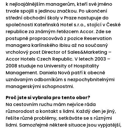
k nejloajálnějším managerům, kteří své jméno
trvale spojili s jedinou značkou. Po ukončení
střední obchodní školy v Praze nastupuje do
společnosti Kateřinská Hotel s.r.o., stojící v České
republice za známým řetězcem Accor. Zde se
postupně propracovává z pozice Reservation
managera karlínského Ibisu až na současný
vrcholový post Director of Sales&Marketing –
Accor Hotels Czech Republic. V letech 2003 –
2008 studuje na University of Hospitality
Management. Daniela Nová patří k obecně
uznávaným odborníkům s nezpochybnitelnými
managerskými schopnostmi.
Proč jste si vybrala pro tento obor?
Na cestovním ruchu mám nejvíce ráda
různorodost a kontakt s lidmi. Každý den je jiný,
řešíte různé problémy, setkáváte se s různými
lidmi. Samozřejmě některé situace jsou vypjatější,