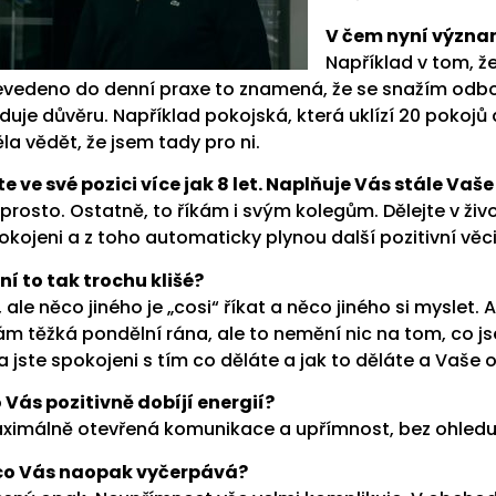
V čem nyní význa
Například v tom, že
evedeno do denní praxe to znamená, že se snažím odbour
duje důvěru. Například pokojská, která uklízí 20 pokojů d
la vědět, že jsem tady pro ni.
te ve své pozici více jak 8 let. Naplňuje Vás stále Vaš
prosto. Ostatně, to říkám i svým kolegům. Dělejte v živ
okojeni a z toho automaticky plynou další pozitivní věc
ní to tak trochu klišé?
, ale něco jiného je „cosi“ říkat a něco jiného si myslet. 
m těžká pondělní rána, ale to nemění nic na tom, co j
a jste spokojeni s tím co děláte a jak to děláte a Vaše 
 Vás pozitivně dobíjí energií?
ximálně otevřená komunikace a upřímnost, bez ohledu n
co Vás naopak vyčerpává?