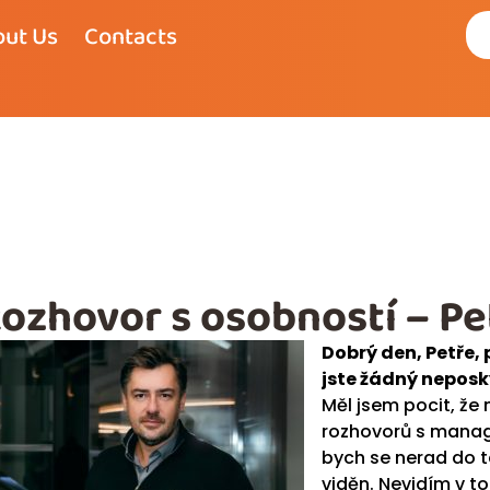
ut Us
Contacts
ozhovor s osobností – Pet
Dobrý den, Petře,
jste žádný
neposky
Měl jsem pocit, ž
rozhovorů s manage
bych se nerad do t
viděn. Nevidím v 