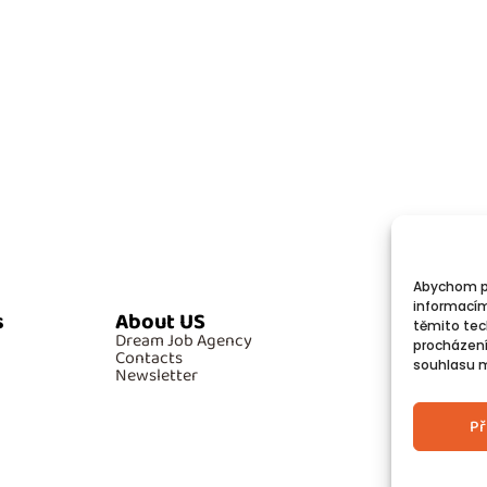
Abychom po
informacím
s
About US
Additiona
těmito tec
Dream Job Agency
GDPR
procházení
Contacts
Cookies
souhlasu mů
Newsletter
Př