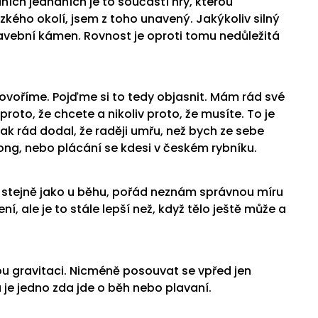
ích jednáních je to součástí hry, kterou
zkého okolí, jsem z toho unavený. Jakýkoliv silný
tavební kámen. Rovnost je oproti tomu nedůležitá
hovoříme. Pojďme si to tedy objasnit. Mám rád své
proto, že chcete a nikoliv proto, že musíte. To je
šak rád dodal, že raději umřu, než bych ze sebe
ong, nebo plácání se kdesi v českém rybníku.
že stejně jako u běhu, pořád neznám správnou míru
í, ale je to stále lepší než, když tělo ještě může a
ou gravitaci. Nicméně posouvat se vpřed jen
 je jedno zda jde o běh nebo plavaní.