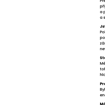
Př
př
a 
a 
Js
Po
po
zá
ne
St
Mé
to
hl
Pr
By
en
Má