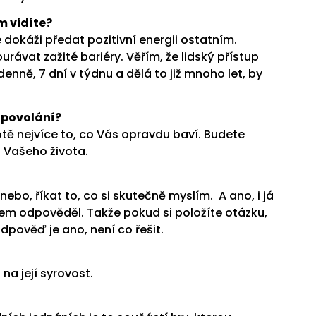
m vidíte?
 dokáži předat pozitivní energii ostatním.
ávat zažité bariéry. Věřím, že lidský přístup
enně, 7 dní v týdnu a dělá to již mnoho let, by
e povolání?
otě nejvíce to, co Vás opravdu baví. Budete
i Vašeho života.
Anebo, říkat to, co si skutečně myslím. A ano, i já
sem odpověděl. Takže pokud si položíte otázku,
odpověď je ano, není co řešit.
a její syrovost.