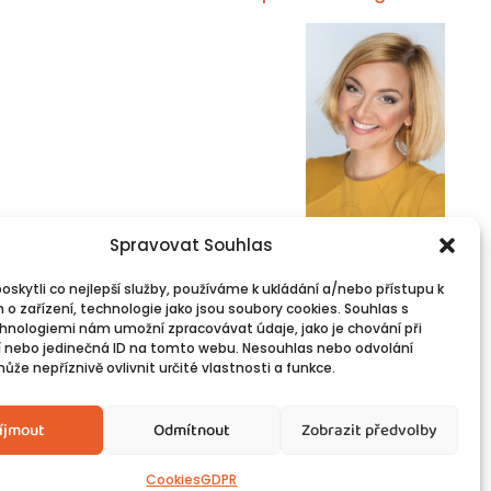
Spravovat Souhlas
skytli co nejlepší služby, používáme k ukládání a/nebo přístupu k
 o zařízení, technologie jako jsou soubory cookies. Souhlas s
l Information
Follow Us
hnologiemi nám umožní zpracovávat údaje, jako je chování při
Contacts
 nebo jedinečná ID na tomto webu. Nesouhlas nebo odvolání
že nepříznivě ovlivnit určité vlastnosti a funkce.
íjmout
Odmítnout
Zobrazit předvolby
Cookies
GDPR