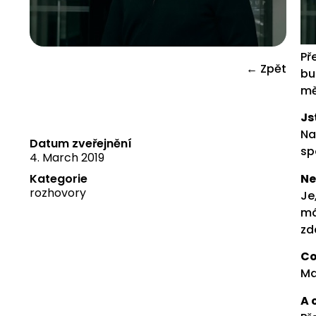
Př
← Zpět
bu
mě
Js
Na
Datum zveřejnění
sp
4. March 2019
Kategorie
Ne
rozhovory
Je
má
zd
Co
Ma
A 