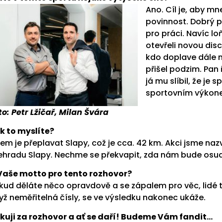
Ano. Cíl je, aby mn
povinnost. Dobrý po
pro práci. Navíc l
otevřeli novou dis
kdo doplave dále n
přišel podzim. Pan
já mu slíbil, že j
sportovním výkon
to: Petr Lžičař, Milan Švára
k to myslíte?
lem je přeplavat Slapy, což je cca. 42 km. Akci jsme naz
ehradu Slapy. Nechme se překvapit, zda nám bude osud p
Vaše motto pro
tento rozhovor?
kud děláte něco opravdově a se zápalem pro věc, lidé to 
yž neměřitelná čísly, se ve výsledku nakonec ukáže.
kuji za rozhovor a ať se daří! Budeme Vám fandit…