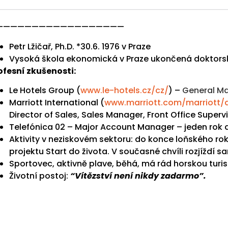
——————————————————
Petr Lžičař, Ph.D. *30.6. 1976 v Praze
Vysoká škola ekonomická v Praze ukončená doktors
ofesní zkušenosti:
Le Hotels Group (
www.le-hotels.cz/cz/
) –
General M
Marriott International (
www.marriott.com/marriott/a
Director of Sales, Sales Manager, Front Office Superv
Telefónica 02 – Major Account Manager – jeden rok 
Aktivity v neziskovém sektoru: do konce loňského ro
projektu Start do života. V současné chvíli rozjíždí 
Sportovec, aktivně plave, běhá, má rád horskou turisti
Životní postoj:
“
Vítězství není nikdy zadarmo”.