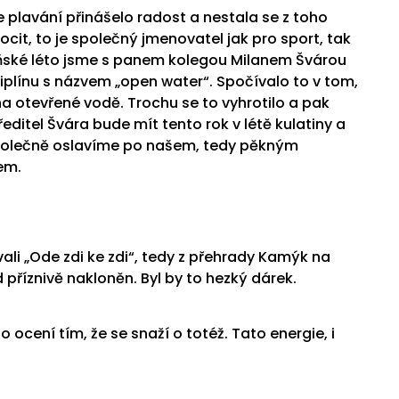
e plavání přinášelo radost a nestala se z toho
cit, to je společný jmenovatel jak pro sport, tak
oňské léto jsme s panem kolegou Milanem Švárou
ciplínu s názvem „open water“. Spočívalo to v tom,
a otevřené vodě. Trochu se to vyhrotilo a pak
ředitel
Švára bude mít tento rok v létě kulatiny a
e společně oslavíme po našem, tedy pěkným
em.
vali „Ode zdi ke zdi“, tedy z přehrady Kamýk na
říznivě nakloněn. Byl by to hezký dárek.
ocení tím, že se snaží o totéž. Tato energie, i