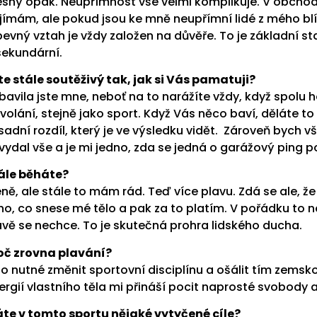
esný opak. Neupřímnost vše velmi komplikuje. V obchodn
ijímám, ale pokud jsou ke mně neupřímní lidé z mého blí
pevný vztah je vždy založen na důvěře. To je základní s
sekundární.
te stále soutěživý tak, jak si Vás pamatuji?
bavila jste mne, neboť na to narážíte vždy, když spolu 
volání, stejně jako sport. Když Vás něco baví, děláte to 
sadní rozdíl, který je ve výsledku vidět. Zároveň bych v
vydal vše a je mi jedno, zda se jedná o garážový ping p
ále běháte?
ně, ale stále to mám rád. Teď více plavu. Zdá se ale, 
ho, co snese mé tělo a pak za to platím. V pořádku to nen
avě se nechce. To je skutečná prohra lidského ducha.
oč zrovna p
lavání?
lo nutné změnit sportovní disciplínu a ošálit tím zemsk
ergií vlastního těla mi přináší pocit naprosté svobody a
te v tomto sportu nějaké vytyčené cíle?