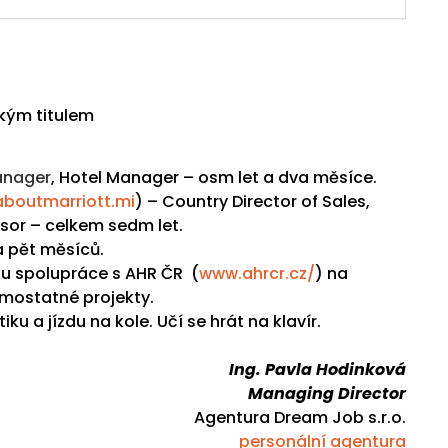
kým titulem
anager
, Hotel Manager – osm let a dva měsíce.
boutmarriott.mi
) – Country Director of Sales,
isor – celkem sedm let.
a pět měsíců.
ku spolupráce s AHR ČR (
www.ahrcr.cz/
) na
samostatné projekty.
ku a jízdu na kole. Učí se hrát na klavír.
Ing. Pavla Hodinková
Managing Director
Agentura Dream Job s.r.o.
personální agentura