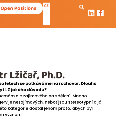
CZ
Open Positions
r Lžičař, Ph.D.
 po letech se potkáváme na rozhovor. Dlouho
tl. Z jakého důvodu?
e nemám nic zajímavého na sdělení. Mnoho
ry je nezajímavých, neboť jsou stereotypní a já
éto kategorie dostal jenom proto, abych byl
tom význam.