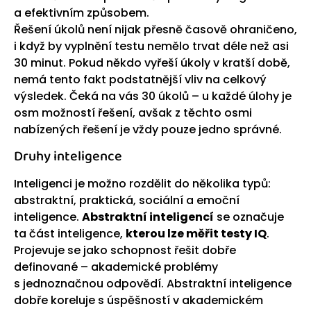
a efektivním způsobem.
Řešení úkolů není nijak přesně časově ohraničeno,
i když by vyplnění testu nemělo trvat déle než asi
30 minut. Pokud někdo vyřeší úkoly v kratší době,
nemá tento fakt podstatnější vliv na celkový
výsledek. Čeká na vás 30 úkolů – u každé úlohy je
osm možností řešení, avšak z těchto osmi
nabízených řešení je vždy pouze jedno správné.
Druhy inteligence
Inteligenci je možno rozdělit do několika typů:
abstraktní, praktická, sociální a emoční
inteligence.
Abstraktní inteligencí
se označuje
ta část inteligence,
kterou lze měřit testy IQ
.
Projevuje se jako schopnost řešit dobře
definované – akademické problémy
s jednoznačnou odpovědí. Abstraktní inteligence
dobře koreluje s úspěšností v akademickém