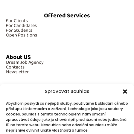
Offered Services
For Clients
For Candidates
For Students
Open Positions
About US
Dream Job Agency
Contacts
Newsletter
Spravovat Souhlas
Additional Information
Abychom poskytli co nejlepší služby, používáme k ukládání a/nebo
GDPR
přístupu k informacím o zařízení, technologie jako jsou soubory
Cookies
cookies. Souhlas s těmito technologiemi nám umožní
zpracovávat údaje, jako je chování při procházení nebo jedinečná
ID na tomto webu. Nesouhlas nebo odvolání souhlasu může
Follow Us
nepříznivě ovlivnit určité vlastnosti a funkce.