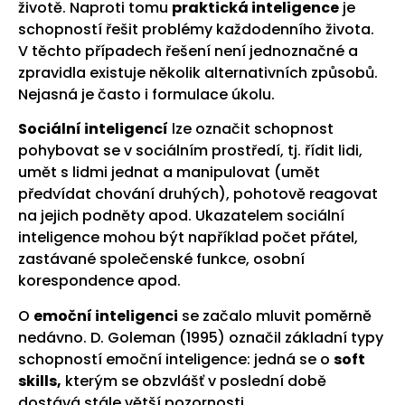
životě. Naproti tomu
praktická
inteligence
je
schopností řešit problémy každodenního života.
V těchto případech řešení není jednoznačné a
zpravidla existuje několik alternativních způsobů.
Nejasná je často i formulace úkolu.
Sociální inteligencí
lze označit schopnost
pohybovat se v sociálním prostředí, tj. řídit lidi,
umět s lidmi jednat a manipulovat (umět
předvídat chování druhých), pohotově reagovat
na jejich podněty apod. Ukazatelem sociální
inteligence mohou být například počet přátel,
zastávané společenské funkce, osobní
korespondence apod.
O
emoční inteligenci
se začalo mluvit poměrně
nedávno. D. Goleman (1995) označil základní typy
schopností emoční inteligence: jedná se o
soft
skills,
kterým se obzvlášť v poslední době
dostává stále větší pozornosti.