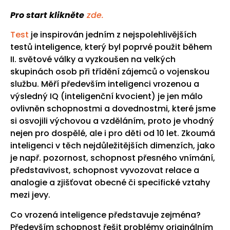
Pro start klikněte
zde.
Test
je inspirován jedním z nejspolehlivějších
testů inteligence, který byl poprvé použit během
II. světové války a vyzkoušen na velkých
skupinách osob při třídění zájemců o vojenskou
službu. Měří především inteligenci vrozenou a
výsledný IQ (inteligenční kvocient) je jen málo
ovlivněn schopnostmi a dovednostmi, které jsme
si osvojili výchovou a vzděláním, proto je vhodný
nejen pro dospělé, ale i pro děti od 10 let. Zkoumá
inteligenci v těch nejdůležitějších dimenzích, jako
je např. pozornost, schopnost přesného vnímání,
představivost, schopnost vyvozovat relace a
analogie a zjišťovat obecné či specifické vztahy
mezi jevy.
Co vrozená inteligence představuje zejména?
Především schopnost řešit problémy originálním