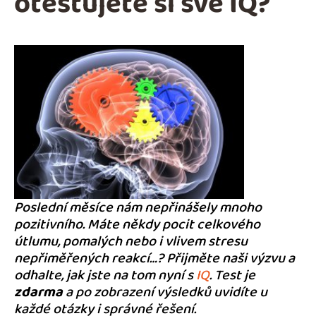
otestujete si své IQ?
Poslední měsíce nám nepřinášely mnoho
pozitivního. Máte někdy pocit celkového
útlumu, pomalých nebo i vlivem stresu
nepřiměřených reakcí…? Přijměte naši výzvu a
odhalte, jak jste na tom nyní s
IQ
.
Test je
zdarma
a po zobrazení výsledků uvidíte u
každé otázky i správné řešení.