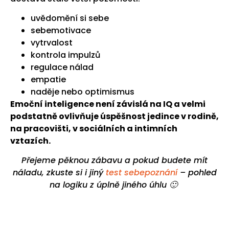
uvědomění si sebe
sebemotivace
vytrvalost
kontrola impulzů
regulace nálad
empatie
naděje nebo optimismus
Emoční inteligence není závislá na IQ a velmi
podstatně ovlivňuje úspěšnost jedince v rodině,
na pracovišti, v sociálních a intimních
vztazích.
Přejeme pěknou zábavu a pokud budete mít
náladu, zkuste si i jiný
test sebepoznání
– pohled
na logiku z úplně jiného úhlu 🙂