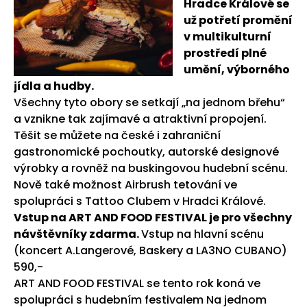
Hradce Králové se
už potřetí promění
v multikulturní
prostředí plné
umění, výborného
jídla a hudby.
Všechny tyto obory se setkají „na jednom břehu“
a vznikne tak zajímavé a atraktivní propojení.
Těšit se můžete na české i zahraniční
gastronomické pochoutky, autorské designové
výrobky a rovněž na buskingovou hudební scénu.
Nově také možnost Airbrush tetování ve
spolupráci s Tattoo Clubem v Hradci Králové.
Vstup na ART AND FOOD FESTIVAL je pro všechny
návštěvníky zdarma.
Vstup na hlavní scénu
(koncert A.Langerové, Baskery a LA3NO CUBANO)
590,-
ART AND FOOD FESTIVAL se tento rok koná ve
spolupráci s hudebním festivalem Na jednom