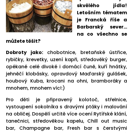
skvělého jídla!
Letošním tématem
je Francká říše a
Barbarský sever…
na co všechno se
můžete těšit?
Dobroty jako:
chobotnice, bretaňské ústřice,
rybičky, krevetky, uzení kapři, středověký burger,
opékané celé divoké i domácí čuně, kuří hnátky,
jehněčí klobásky, opravdový Maďarský gulášek,
houbový Kuba, krocani na ohni, bramboráky a
mnohem, mnohem víc!:)
Pro děti je připravený kolotoč, střelnice,
vystoupení sokolníka s dravými ptáky i malování
na obličej. Dospělí určitě více ocení Rytířské klání,
tanečnici, středověkou kapelu, Chill out music
bar, Champagne bar, Fresh bar s čerstvými