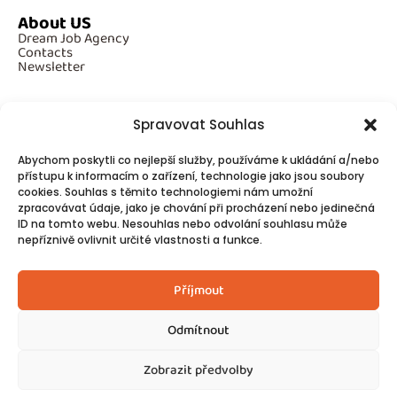
About US
Dream Job Agency
Contacts
Newsletter
Spravovat Souhlas
Additional Information
Abychom poskytli co nejlepší služby, používáme k ukládání a/nebo
GDPR
přístupu k informacím o zařízení, technologie jako jsou soubory
Cookies
cookies. Souhlas s těmito technologiemi nám umožní
zpracovávat údaje, jako je chování při procházení nebo jedinečná
ID na tomto webu. Nesouhlas nebo odvolání souhlasu může
Follow Us
nepříznivě ovlivnit určité vlastnosti a funkce.
Contacts
Příjmout
Odmítnout
Zobrazit předvolby
© 2025
Made by Ziveweby.cz
Design by Blondesign.cz