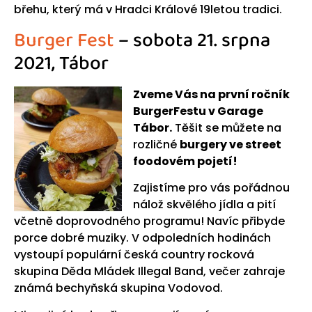
břehu, který má v Hradci Králové 19letou tradici.
Burger Fest
– sobota 21. srpna
2021, Tábor
Zveme Vás na první ročník
BurgerFestu v Garage
Tábor.
Těšit se můžete na
rozličné
burgery ve street
foodovém pojetí!
Zajistíme pro vás pořádnou
nálož skvělého jídla a pití
včetně doprovodného programu! Navíc přibyde
porce dobré muziky. V odpoledních hodinách
vystoupí populární česká country rocková
skupina Děda Mládek Illegal Band, večer zahraje
známá bechyňská skupina Vodovod.