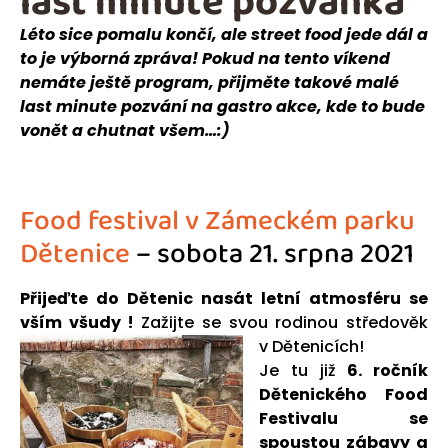
last minute pozvánka
Léto sice pomalu končí, ale street food jede dál a
to je výborná zpráva! Pokud na tento víkend
nemáte ještě program, přijměte takové malé
last minute pozvání na gastro akce, kde to bude
vonět a chutnat všem…:)
Food festival v Zámeckém parku
Dětenice
– sobota 21. srpna 2021
Přijeďte do Dětenic nasát letní atmosféru se
vším všudy !
Zažijte se svou rodinou středověk
v Dětenicích!
Je tu již
6. ročník
Dětenického Food
Festivalu se
spoustou zábavy a