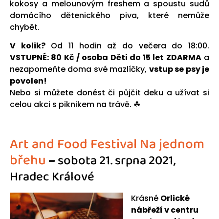
kokosy a melounovým freshem a spoustu sudů
domácího dětenického piva, které nemůže
chybět.
V kolik?
Od 11 hodin až do večera do 18:00.
VSTUPNÉ: 80 Kč / osoba
Děti do 15 let ZDARMA
a
nezapomeňte doma své mazlíčky,
vstup se psy je
povolen!
Nebo si můžete donést či půjčit deku a užívat si
celou akci s piknikem na trávě. ☘
Art and Food Festival Na jednom
břehu
–
sobota 21. srpna 2021,
Hradec Králové
Krásné
Orlické
nábřeží v centru