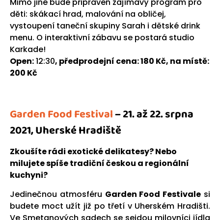
Mimo jiné bude připraven zajímavý program pro
děti: skákací hrad, malování na obličej,
vystoupení taneční skupiny Sarah i dětské drink
menu. O interaktivní zábavu se postará studio
Karkade!
Open:
12:30
, předprodejní cena: 180 Kč, na místě:
200 Kč
Garden Food Festival
– 21. až 22. srpna
2021, Uherské Hradiště
Zkoušíte rádi exotické delikatesy? Nebo
milujete spíše tradiční českou a regionální
kuchyni?
Jedinečnou atmosféru
Garden Food Festivale
si
budete moct užít již po třetí v Uherském Hradišti.
Ve Smetanových sadech se sejdou milovníci jídla