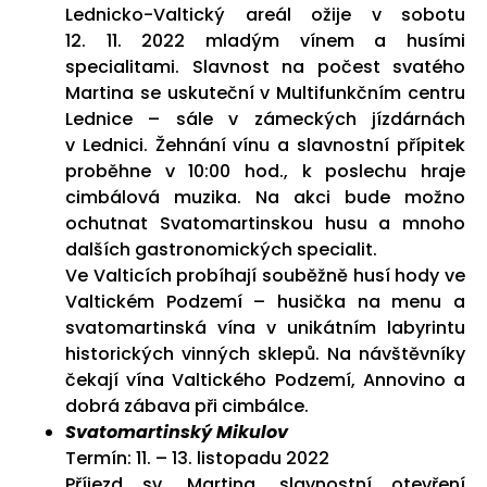
Lednicko-Valtický areál ožije v sobotu
12. 11. 2022 mladým vínem a husími
specialitami. Slavnost na počest svatého
Martina se uskuteční v Multifunkčním centru
Lednice – sále v zámeckých jízdárnách
v Lednici. Žehnání vínu a slavnostní přípitek
proběhne v 10:00 hod., k poslechu hraje
cimbálová muzika. Na akci bude možno
ochutnat Svatomartinskou husu a mnoho
dalších gastronomických specialit.
Ve Valticích probíhají souběžně husí hody ve
Valtickém Podzemí – husička na menu a
svatomartinská vína v unikátním labyrintu
historických vinných sklepů. Na návštěvníky
čekají vína Valtického Podzemí, Annovino a
dobrá zábava při cimbálce.
Svatomartinský Mikulov
Termín: 11. – 13. listopadu 2022
Příjezd sv. Martina, slavnostní otevření