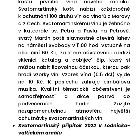
koštu prvního vína nového ročníku.
Svatomartinský košt nabízí každoročně
k ochutnání 100 druhů vín od vinařů z Moravy
a z Čech. Svatomartinskému vínu je žehnáno
v katedrále sv. Petra a Pavla na Petrově,
svatý Martin poté slavnostně otevírá lahev
na náměstí Svobody v 11.00 hod. Vstupné na
akci činí 60 Kč, za které návštěvníci obdrží
sklenici, katalog a dobíjecí čip, který si
můžou nabít libovolnou částkou, kterou pak
hradí vzorky vín. Vzorek vína (0,5 dcl) vyjde
na 10 Kč. K poslechu zahraje cimbálová
muzika. Kvalitní tématické občerstvení je
samozřejmostí a akce potrvá do
podvečerních hodin. Zažijte
nezapomenutelnou atmosféru největší
ochutnávky svatomartinských vín.
Svatomartinský přípitek 2022 v Lednicko-
valtickém areálu