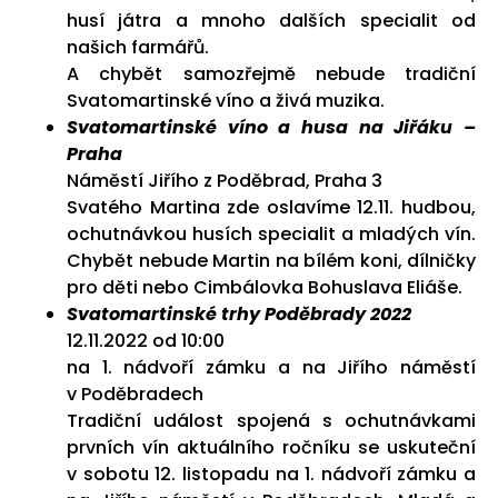
husí játra a mnoho dalších specialit od
našich farmářů.
A chybět samozřejmě nebude tradiční
Svatomartinské víno a živá muzika.
Svatomartinské víno a husa na Jiřáku –
Praha
Náměstí Jiřího z Poděbrad, Praha 3
Svatého Martina zde oslavíme 12.11. hudbou,
ochutnávkou husích specialit a mladých vín.
Chybět nebude Martin na bílém koni, dílničky
pro děti nebo Cimbálovka Bohuslava Eliáše.
Svatomartinské trhy Poděbrady 2022
12.11.2022 od 10:00
na 1. nádvoří zámku a na Jiřího náměstí
v Poděbradech
Tradiční událost spojená s ochutnávkami
prvních vín aktuálního ročníku se uskuteční
v sobotu 12. listopadu na 1. nádvoří zámku a