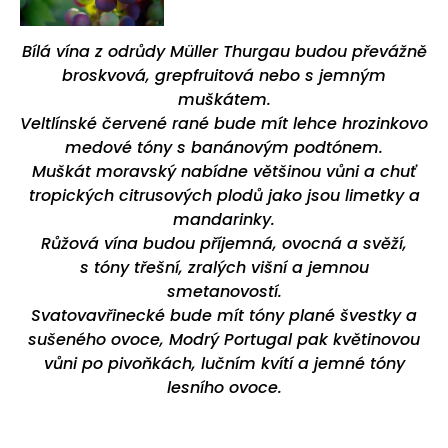
Bílá vína z odrůdy Müller Thurgau budou převážně
broskvová, grepfruitová nebo s jemným
muškátem.
Veltlínské červené rané bude mít lehce hrozinkovo
medové tóny s banánovým podtónem.
Muškát moravský nabídne většinou vůni a chuť
tropických citrusových plodů jako jsou limetky a
mandarinky.
Růžová vína budou příjemná, ovocná a svěží,
s tóny třešní, zralých višní a jemnou
smetanovostí.
Svatovavřinecké bude mít tóny plané švestky a
sušeného ovoce, Modrý Portugal pak květinovou
vůni po pivoňkách, lučním kvítí a jemné tóny
lesního ovoce.