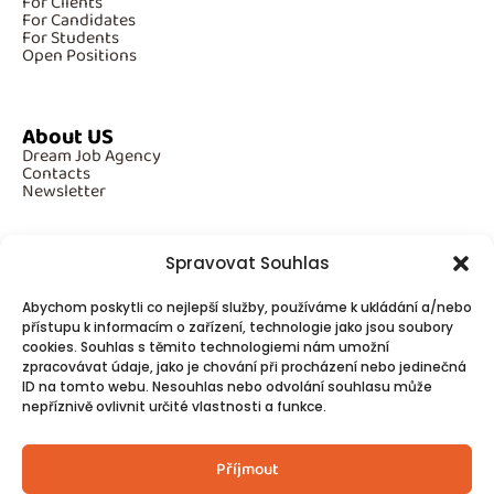
For Clients
For Candidates
For Students
Open Positions
About US
Dream Job Agency
Contacts
Newsletter
Spravovat Souhlas
Additional Information
Abychom poskytli co nejlepší služby, používáme k ukládání a/nebo
GDPR
přístupu k informacím o zařízení, technologie jako jsou soubory
Cookies
cookies. Souhlas s těmito technologiemi nám umožní
zpracovávat údaje, jako je chování při procházení nebo jedinečná
ID na tomto webu. Nesouhlas nebo odvolání souhlasu může
Follow Us
nepříznivě ovlivnit určité vlastnosti a funkce.
Contacts
Příjmout