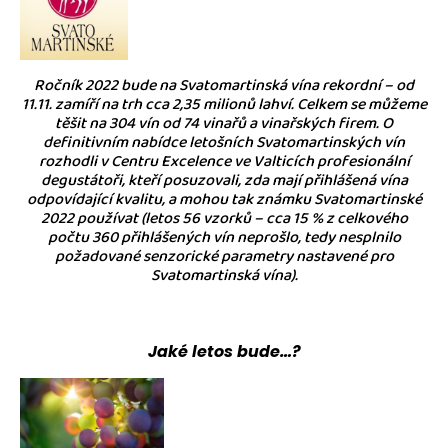
Ročník 2022 bude na Svatomartinská vína rekordní – od
11.11. zamíří na trh cca 2,35 milionů lahví. Celkem se můžeme
těšit na 304 vín od 74 vinařů a vinařských firem. O
definitivním nabídce letošních Svatomartinských vín
rozhodli v Centru Excelence ve Valticích profesionální
degustátoři, kteří posuzovali, zda mají přihlášená vína
odpovídající kvalitu, a mohou tak známku Svatomartinské
2022 používat (letos 56 vzorků – cca 15 % z celkového
počtu 360 přihlášených vín neprošlo, tedy nesplnilo
požadované senzorické parametry nastavené pro
Svatomartinská vína).
Jaké letos bude…?