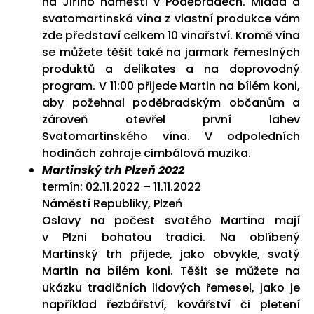
na Jiřího náměstí v Poděbradech. Mladá a
svatomartinská vína z vlastní produkce vám
zde představí celkem 10 vinařství. Kromě vína
se můžete těšit také na jarmark řemeslných
produktů a delikates a na doprovodný
program. V 11:00 přijede Martin na bílém koni,
aby požehnal poděbradským občanům a
zároveň otevřel první lahev
Svatomartinského vína. V odpoledních
hodinách zahraje cimbálová muzika.
Martinský trh Plzeň 2022
termín: 02.11.2022 – 11.11.2022
Náměstí Republiky, Plzeń
Oslavy na počest svatého Martina mají
v Plzni bohatou tradici. Na oblíbený
Martinský trh přijede, jako obvykle, svatý
Martin na bílém koni. Těšit se můžete na
ukázku tradičních lidových řemesel, jako je
například řezbářství, kovářství či pletení