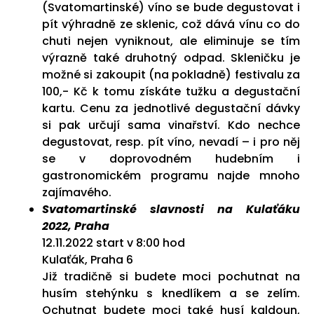
(Svatomartinské) víno se bude degustovat i
pít výhradně ze sklenic, což dává vínu co do
chuti nejen vyniknout, ale eliminuje se tím
výrazně také druhotný odpad. Skleničku je
možné si zakoupit (na pokladně) festivalu za
100,- Kč k tomu získáte tužku a degustační
kartu. Cenu za jednotlivé degustační dávky
si pak určují sama vinařství. Kdo nechce
degustovat, resp. pít víno, nevadí – i pro něj
se v doprovodném hudebním i
gastronomickém programu najde mnoho
zajímavého.
Svatomartinské slavnosti na Kulaťáku
2022, Praha
12.11.2022 start v 8:00 hod
Kulaťák, Praha 6
Již tradičně si budete moci pochutnat na
husím stehýnku s knedlíkem a se zelím.
Ochutnat budete moci také husí kaldoun,