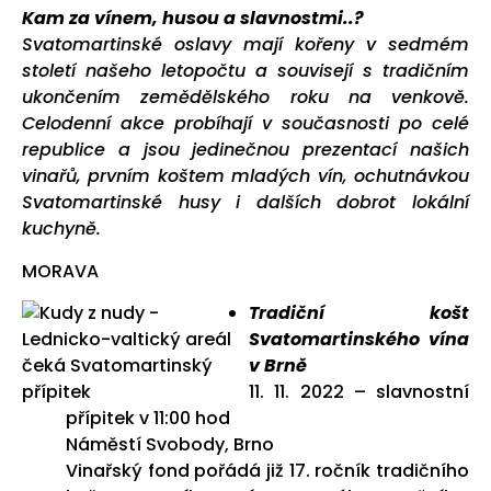
Kam za vínem, husou a slavnostmi..?
Svatomartinské oslavy mají kořeny v sedmém
století našeho letopočtu a souvisejí s tradičním
ukončením zemědělského roku na venkově.
Celodenní akce probíhají v současnosti po celé
republice a jsou jedinečnou prezentací našich
vinařů, prvním koštem mladých vín, ochutnávkou
Svatomartinské husy i dalších dobrot lokální
kuchyně.
MORAVA
Tradiční košt
Svatomartinského vína
v Brně
11. 11. 2022 – slavnostní
přípitek v 11:00 hod
Náměstí Svobody, Brno
Vinařský fond pořádá již 17. ročník tradičního