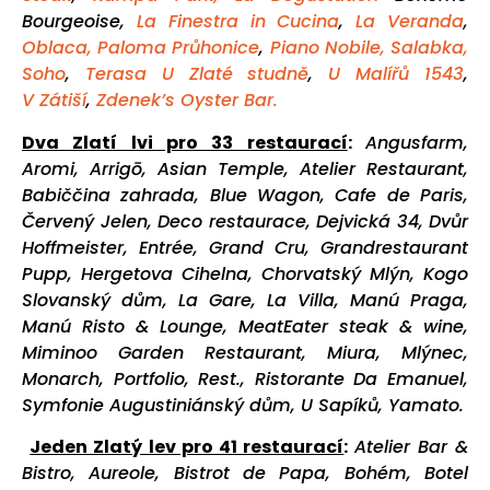
Bourgeoise,
La Finestra in Cucina
,
La Veranda
,
Oblaca,
Paloma Průhonice
,
Piano Nobile,
Salabka,
Soho
,
Terasa U Zlaté studně
,
U Malířů 1543
,
V Zátiší
,
Zdenek’s Oyster Bar.
Dva Zlatí lvi pro 33 restaurací
:
Angusfarm,
Aromi, Arrigō, Asian Temple, Atelier Restaurant,
Babiččina zahrada, Blue Wagon, Cafe de Paris,
Červený Jelen, Deco restaurace, Dejvická 34, Dvůr
Hoffmeister, Entrée, Grand Cru, Grandrestaurant
Pupp, Hergetova Cihelna, Chorvatský Mlýn, Kogo
Slovanský dům, La Gare, La Villa, Manú Praga,
Manú Risto & Lounge, MeatEater steak & wine,
Miminoo Garden Restaurant, Miura, Mlýnec,
Monarch, Portfolio, Rest., Ristorante Da Emanuel,
Symfonie Augustiniánský dům, U Sapíků, Yamato.
Jeden Zlatý lev pro 41 restaurací
:
Atelier Bar &
Bistro, Aureole, Bistrot de Papa, Bohém, Botel