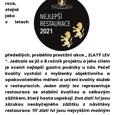
roce,
stejně
jako
v letech
předešlých, proběhla prestižní akce „ ZLATÝ LEV
“. Jednalo se již o 8.ročník projektu a jeho cílem
je ocenit nejlepší gastro podniky u nás. Pečeť
kvality vychází z myšlenky objektivního a
opakovatelného měření a určení kvality služeb
v restauracích.
Jeden
zlatý lev
reprezentuje
restaurace se stabilní kvalitou a celkovým
zážitkem, který hosta uspokojí.
Dva zlatí lvi
jsou
zárukou neobyčejného zážitku z návštěvy
restaurace.
Tři zlatí lvi
jsou nejvyšším možným