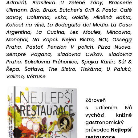
Admirál, Brasileiro U Zelené žáby, Brasserie
Ullmann, Brio, Bruxx, Butcher`s Grill & Pasta, Café
Savoy, Columna, Eska, Goldie, Hliněná Bašta,
Kohout na víně, La Bodeguita del Medio, La Casa
Argentina, La Cucina, Les Moules, Mincovna,
Monopol, Na Kopci, Nejen Bistro, NOI, Ossegg
Praha, Pastař, Penzion V polích, Pizza Nuova,
Sempre Pagana, Sladovna Cvikov, Sladovna
Praha, Sokolovna Průhonice, Spojka Karlín, Sůl &
Řepa, Šatlava, The Bistro, Tiskárna, U Paluků,
Vallmo, Větruše
Zároveň
s udílením lvů
vychází knižně
gastronomický
průvodce
Nejlepší
restaurace