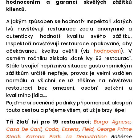
hodnocením a garancí skvělých zážitků
klientů.
A jakým způsoben se hodnotí? Inspektoři Zlatých
lvů navštěvují restaurace zcela anonymně a
autenticky hodnotí kvalitu svého zážitku.
Inspektoři navštěvují restaurace opakovaně, aby
očekávanou kvalitu ověřili (viz
hodnocení
). V
osmém ročníku získalo Zlaté lvy 93 restaurací.
Stále trvající nepříznivá situace gastronomickým
zážitkům určitě nepřeje, provoz je velmi vzdálen
normálu a všichni se už těšíme na návštěvu
restaurací bez omezení, osobní setkání u
kvalitního jídla….
Pojďme si oceněné podniky připomenout alespoň
touto cestou a přejeme všem, ať už je brzy lépe!
Tři Zlatí lvi pro 19 restaurací
:
Borgo Agnese
,
Casa De Carli
,
Coda,
Essens
,
Field,
George Prime
Steak
,
Kampa Park,
La Degustation
Boh
ême