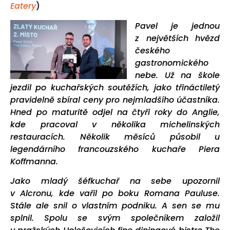
Eatery
)
Pavel je jednou
z největších hvězd
českého
gastronomického
nebe. Už na škole
jezdil po kuchařských soutěžích, jako třináctiletý
pravidelně sbíral ceny pro nejmladšího účastníka.
Hned po maturitě odjel na čtyři roky do Anglie,
kde pracoval v několika michelinských
restauracích. Několik měsíců působil u
legendárního francouzského kuchaře Piera
Koffmanna.
Jako mladý šéfkuchař na sebe upozornil
v Alcronu, kde vařil po boku Romana Pauluse.
Stále ale snil o vlastním podniku. A sen se mu
splnil. Spolu se svým společníkem založil