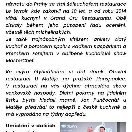
návratu do Prahy se stal šéfkuchařem restaurace
Le terroir, kde zakotvil na 10 let, a od roku 2014
vládl kuchyni v Grand Cru Restaurantu. Obě
získaly během jeho působení řadu ocenění,
včetně těch michelinských.
Je také trojnásobným vítězem ankety Zlatý
kuchař a porotcem spolu s Radkem Kašpárkem a
Přemkem Forejtem v oblíbené kuchařské show
MasterChef.
Ke svým čtyřicátinám si dal dárek. Otevřel
restauraci U Matěje na pražské Hanspaulce.
V restauraci na vás dýchne atmosféra skoro
venkovské hospody. Dietní pokrmy na jídelním
lístku byste hledali marně. Jan Punčochář u
Matěje předvádí to nejlepší z české kuchyně a
má vyprodáno na týdny dopředu.
Umístění v dalších