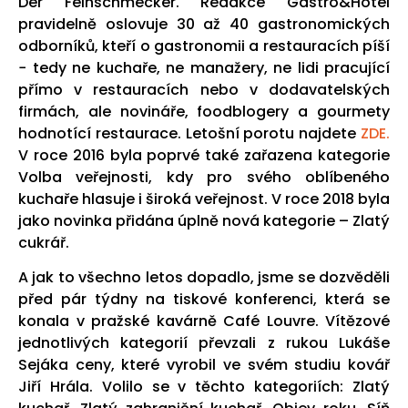
Der Feinschmecker. Redakce Gastro&Hotel
pravidelně oslovuje 30 až 40 gastronomických
odborníků, kteří o gastronomii a restauracích píší
− tedy ne kuchaře, ne manažery, ne lidi pracující
přímo v restauracích nebo v dodavatelských
firmách, ale novináře, foodblogery a gourmety
hodnotící restaurace. Letošní porotu najdete
ZDE.
V roce 2016 byla poprvé také zařazena kategorie
Volba veřejnosti, kdy pro svého oblíbeného
kuchaře hlasuje i široká veřejnost. V roce 2018 byla
jako novinka přidána úplně nová kategorie – Zlatý
cukrář.
A jak to všechno letos dopadlo, jsme se dozvěděli
před pár týdny na tiskové konferenci, která se
konala v pražské kavárně Café Louvre. Vítězové
jednotlivých kategorií převzali z rukou Lukáše
Sejáka ceny, které vyrobil ve svém studiu kovář
Jiří Hrála. Volilo se v těchto kategoriích: Zlatý