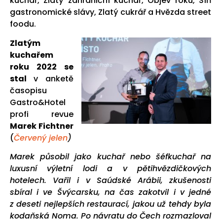
kuchař, Zlatý zahraniční kuchař, Objev roku, Síň
gastronomické slávy, Zlatý cukrář a Hvězda street
foodu.
Zlatým
kuchařem
roku 2022 se
stal
v anketě
časopisu
Gastro&Hotel
profi revue
Marek Fichtner
(
Červený jelen
)
Marek působil jako kuchař nebo šéfkuchař na
luxusní výletní lodi a v pětihvězdičkových
hotelech. Vařil i v Saúdské Arábii, zkušenosti
sbíral i ve Švýcarsku, na čas zakotvil i v jedné
z deseti nejlepších restaurací, jakou už tehdy byla
kodaňská Noma. Po návratu do Čech rozmazloval