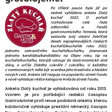
Po tříleté pauze byla již po
sedmé vyhlášena anketa Zlatý
kuchař 2022. O pořadí
rozhodovala celá řada
odborníků a fandů
gastronomického řemesla, která
sestavila svůj vlastní žebříček
deseti nejzajímavějších českých
kuchařů/kuchařek roku 2022,
jednoho zahraničního kuchaře/kuchařku, jmenovala
jednoho kandidáta/kandidátku na Objev roku, tip na
kuchaře/kuchařku, který/á vstoupí do Gastronomické síně
slávy, a určila Zlatého cukráře / cukrářku. U každého
z nominovaných měla být oceněna jeho kreativita a hledání
nových cest. Anketa též reaguje na popularitu street foodu
a nově vyhlašuje vítěze kategorie Hvězda street foodu.
Anketa Zlatý kuchař je vyhlašována od roku 2013.
Vzorem je pro pořádající redakci časopisu
Gastro&Hotel profi revue podobná anketa, kterou
každoročně vyhlašuje prestižní německý časopis