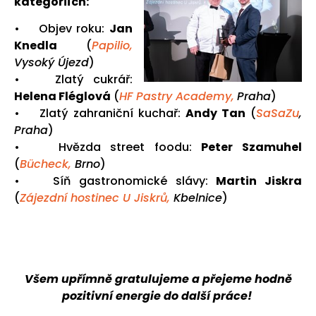
kategoriích:
• Objev roku:
Jan
Knedla
(
Papilio,
Vysoký Újezd
)
• Zlatý cukrář:
Helena Fléglová
(
HF Pastry Academy,
Praha
)
• Zlatý zahraniční kuchař:
Andy Tan
(
SaSaZu
,
Praha
)
• Hvězda street foodu:
Peter Szamuhel
(
Bücheck,
Brno
)
• Síň gastronomické slávy:
Martin Jiskra
(
Zájezdní hostinec U Jiskrů,
Kbelnice
)
Všem upřímně gratulujeme a přejeme hodně
pozitivní energie do další práce!