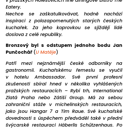
v pražských Holešovicích fine diningové bistro The
Eatery.
Nechce se zaškatulkovávat, hodně nachází
inspiraci z polozapomenutých starých českých
kuchařek. Za jeho koprovkou se sjíždějí lidé
doslova z celé republiky.
Bronzový byl s odstupem jednoho bodu Jan
Punčochář
(
U Matěje
)
Patří mezi nejznámější české odborníky na
gastronomii. Kuchařskému řemeslu se vyučil
v hotelu Ambassador. Své první profesní
zkušenosti sbíral hned v několika vyhlášených
pražských restauracích – Rybí trh, International
Zlatá Praha nebo Zátiší Group. Má za sebou
zahraniční stáže v michelinských restauracích,
jako jsou Hangar 7 a Tim Raue. Své kuchařské
dovednosti s úspěchem předváděl také v přední
švýcarské restauraci Häberlis Schűtzenhaus.
Po