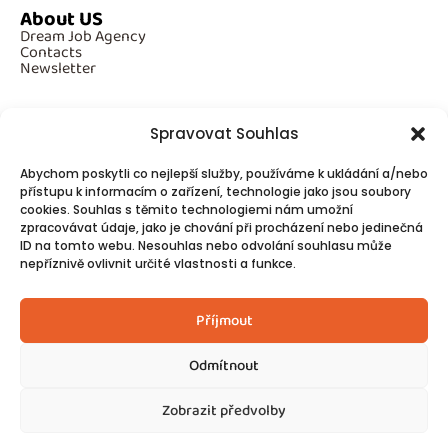
About US
Dream Job Agency
Contacts
Newsletter
Spravovat Souhlas
Additional Information
Abychom poskytli co nejlepší služby, používáme k ukládání a/nebo
GDPR
Cookies
přístupu k informacím o zařízení, technologie jako jsou soubory
cookies. Souhlas s těmito technologiemi nám umožní
zpracovávat údaje, jako je chování při procházení nebo jedinečná
ID na tomto webu. Nesouhlas nebo odvolání souhlasu může
Follow Us
nepříznivě ovlivnit určité vlastnosti a funkce.
Contacts
Příjmout
Odmítnout
Zobrazit předvolby
© 2025
Made by Ziveweby.cz
Design by Blondesign.cz