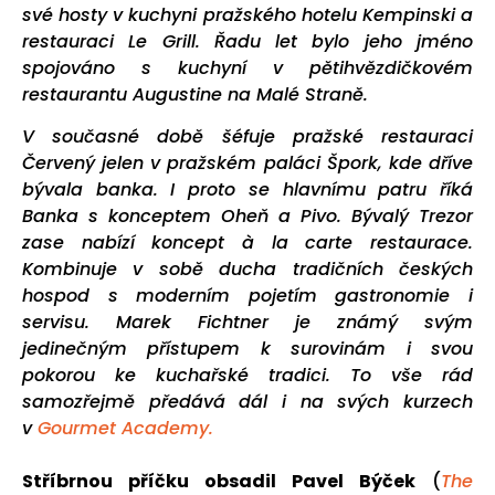
své hosty v kuchyni pražského hotelu Kempinski a
restauraci Le Grill. Řadu let bylo jeho jméno
spojováno s kuchyní v pětihvězdičkovém
restaurantu Augustine na Malé Straně.
V současné době šéfuje pražské restauraci
Červený jelen v pražském paláci Špork, kde dříve
bývala banka. I proto se hlavnímu patru říká
Banka s konceptem Oheň a Pivo. Bývalý Trezor
zase nabízí koncept à la carte restaurace.
Kombinuje v sobě ducha tradičních českých
hospod s moderním pojetím gastronomie i
servisu.
Marek Fichtner je známý svým
jedinečným přístupem k surovinám i svou
pokorou ke kuchařské tradici. To vše rád
samozřejmě předává dál i na svých kurzech
v
Gourmet Academy.
Stříbrnou příčku obsadil Pavel Býček
(
The