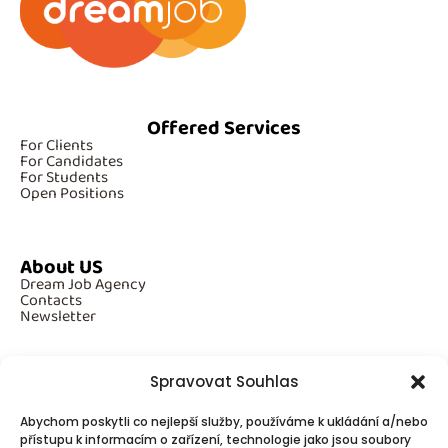
Offered Services
For Clients
For Candidates
For Students
Open Positions
About US
Dream Job Agency
Contacts
Newsletter
Spravovat Souhlas
Additional Information
Abychom poskytli co nejlepší služby, používáme k ukládání a/nebo
GDPR
Cookies
přístupu k informacím o zařízení, technologie jako jsou soubory