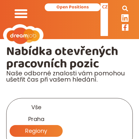
CZ
Open Positions
Our Services
Nabídka otevřených
pracovních pozic
Naše odborné znalosti vám pomohou
ušetřit čas při vašem hledání.
Vše
Praha
Regiony